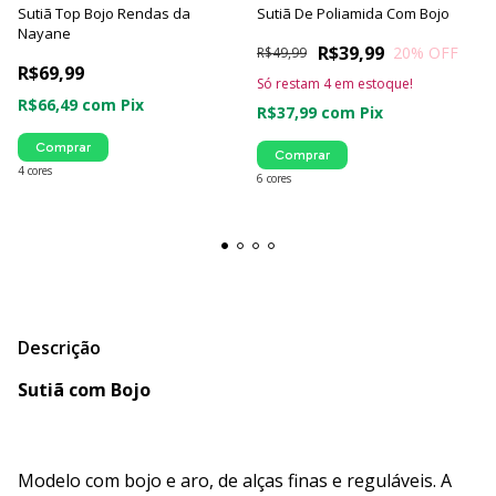
Sutiã Top Bojo Rendas da
Sutiã De Poliamida Com Bojo
Nayane
R$39,99
20
% OFF
R$49,99
R$69,99
Só restam
4
em estoque!
R$66,49
com
Pix
R$37,99
com
Pix
Comprar
Comprar
4 cores
6 cores
Descrição
Sutiã com Bojo
Modelo com bojo e aro, de alças finas e reguláveis. A