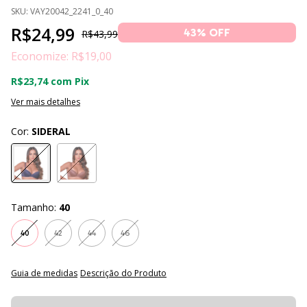
SKU:
VAY20042_2241_0_40
R$24,99
43
% OFF
R$43,99
Economize:
R$19,00
R$23,74
com
Pix
Ver mais detalhes
Cor:
SIDERAL
Tamanho:
40
40
42
44
46
Guia de medidas
Descrição do Produto