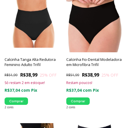
Calcinha Tanga Alta Redutora
Calcinha Fio-Dental Modeladora
Feminino Adulto Trifil
em Microfibra Trifil
R$38,99
R$38,99
25
% OFF
25
% OFF
R$51,99
R$51,99
Só restam
2
em estoque!
Restam poucos!
R$37,04
com
Pix
R$37,04
com
Pix
Comprar
Comprar
2 cores
2 cores