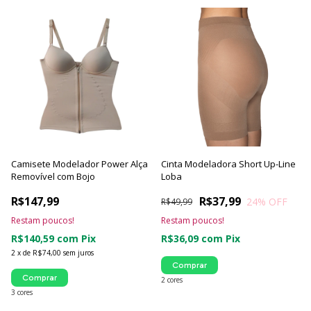
Camisete Modelador Power Alça
Cinta Modeladora Short Up-Line
Removível com Bojo
Loba
R$147,99
R$37,99
24
% OFF
R$49,99
Restam poucos!
Restam poucos!
R$140,59
com
Pix
R$36,09
com
Pix
2
x
de
R$74,00
sem juros
Comprar
Comprar
2 cores
3 cores