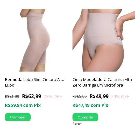
Bermuda Loba Slim Cintura Alta
Cinta Modeladora Calcinha Alta
Lupo
Zero Barriga Em Microfibra
R$62,99
R$49,99
23
% OFF
24
% OFF
R$81,99
R$65,99
R$59,84
com
Pix
R$47,49
com
Pix
Comprar
Comprar
2 cores