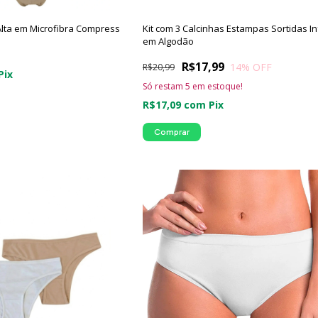
 Alta em Microfibra Compress
Kit com 3 Calcinhas Estampas Sortidas Inf
em Algodão
R$17,99
14
% OFF
R$20,99
Pix
Só restam
5
em estoque!
R$17,09
com
Pix
Comprar