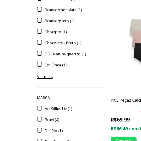
Branco/chocolate (1)
Branco/preto (1)
Choc/pto (1)
Chocolate - Preto (1)
D3 - Nature/quartzo (1)
Est. Onça (1)
Ver mais
MARCA
Kit 3 Peças Calc
Art Stillus Liv (1)
R$69,99
Bruvi (4)
R$66,49
com
Del Rio (1)
Comprar