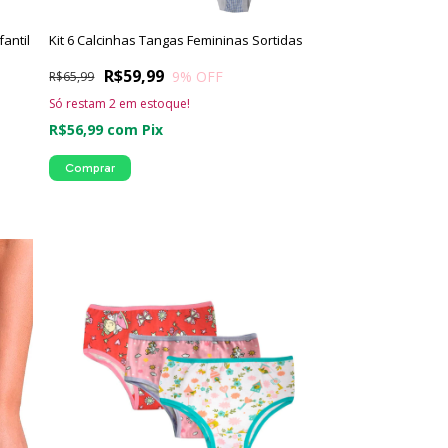
antil
Kit 6 Calcinhas Tangas Femininas Sortidas
R$59,99
9
% OFF
R$65,99
Só restam
2
em estoque!
R$56,99
com
Pix
Comprar