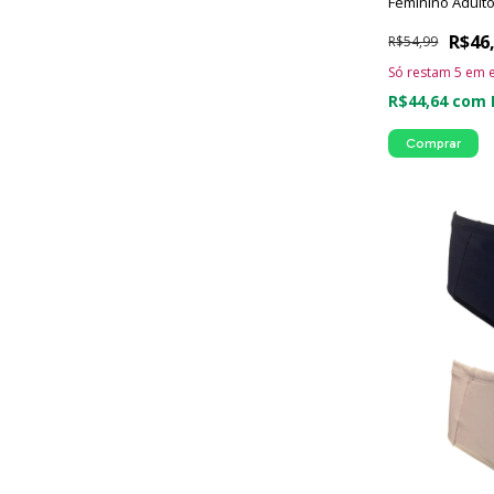
Feminino Adult
R$46
R$54,99
Só restam
5
em e
R$44,64
com
Comprar