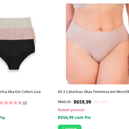
inha Alta Em Cotton Lisa
Kit 3 Calcinhas Altas Feminina em Microfi
R$59,99
9
% OFF
R$65,99
(2)
Restam poucos!
R$56,99
com
Pix
Pix
Comprar