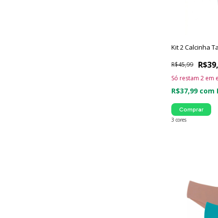
Kit 2 Calcinha 
R$39
R$45,99
Só restam
2
em e
R$37,99
com
Comprar
3 cores