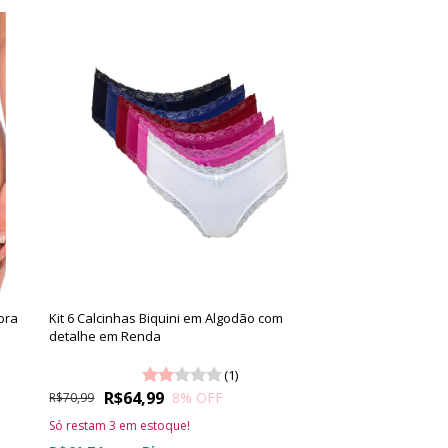
bra
Kit 6 Calcinhas Biquini em Algodão com
detalhe em Renda
(1)
R$64,99
8
% OFF
R$70,99
Só restam
3
em estoque!