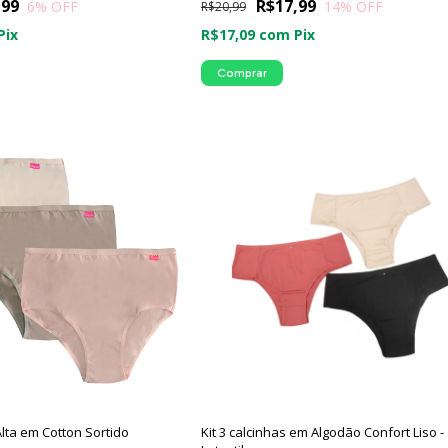
,99
R$17,99
6
% OFF
14
% OFF
R$20,99
Pix
R$17,09
com
Pix
Comprar
Alta em Cotton Sortido
Kit 3 calcinhas em Algodão Confort Liso -