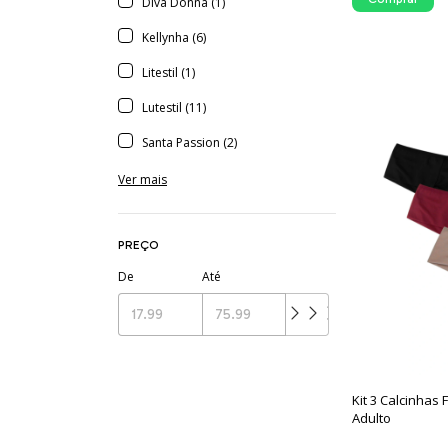
Diva Donna (1)
Kellynha (6)
Litestil (1)
Lutestil (11)
Santa Passion (2)
Ver mais
PREÇO
De
Até
Kit 3 Calcinhas 
Adulto