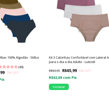
Altas 100% Algodão - Stillus
Kit 3 Calcinhas Confortável com Lateral A
para o dia a dia Adulto - Lutestil
(49)
R$65,99
6
% OFF
R$69,99
,99
7
% OFF
R$62,69
com
Pix
Pix
Comprar