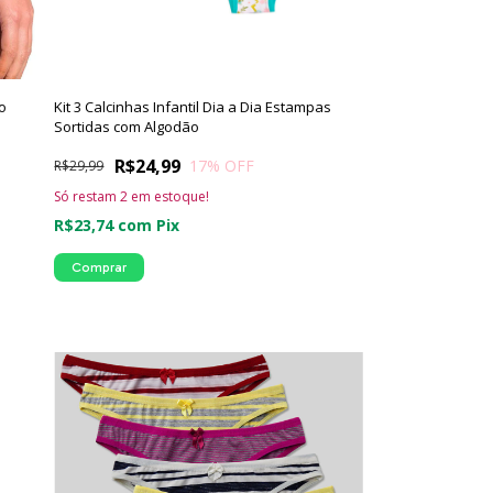
o
Kit 3 Calcinhas Infantil Dia a Dia Estampas
Sortidas com Algodão
R$24,99
17
% OFF
R$29,99
Só restam
2
em estoque!
R$23,74
com
Pix
Comprar