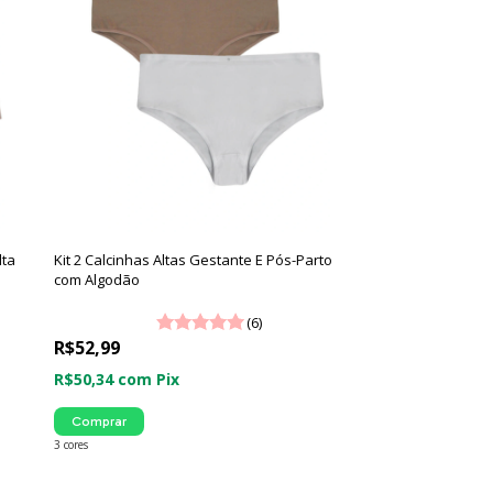
lta
Kit 2 Calcinhas Altas Gestante E Pós-Parto
com Algodão
(6)
R$52,99
R$50,34
com
Pix
Comprar
3 cores