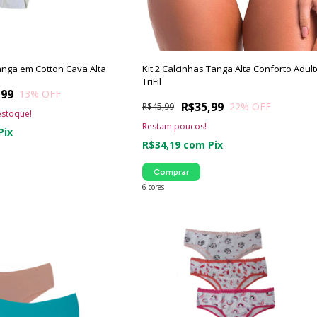
Tanga em Cotton Cava Alta
Kit 2 Calcinhas Tanga Alta Conforto Adult
TriFil
,99
13
% OFF
R$35,99
22
% OFF
R$45,99
stoque!
Restam poucos!
Pix
R$34,19
com
Pix
Comprar
6 cores