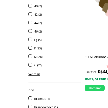
40 (2)
42 (2)
44 (2)
46 (2)
Eg (5)
P (25)
M (26)
KIT 6 Calcinhas 
G (26)
R$64
R$69,99
Ver mais
R$61,74
com
Comprar
COR
Bra/mac (1)
Branco/choco (1)