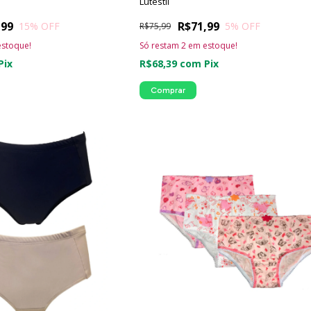
o
Lutestil
,99
R$71,99
15
% OFF
5
% OFF
R$75,99
stoque!
Só restam
2
em estoque!
Pix
R$68,39
com
Pix
Comprar