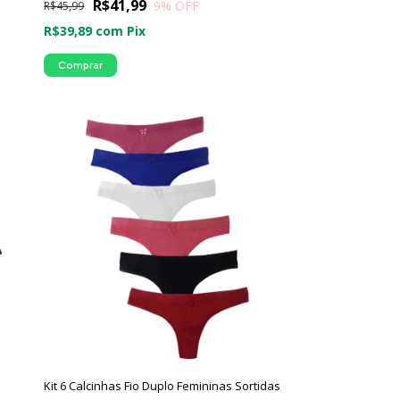
R$41,99
9
% OFF
R$45,99
R$39,89
com
Pix
Comprar
Kit 6 Calcinhas Fio Duplo Femininas Sortidas