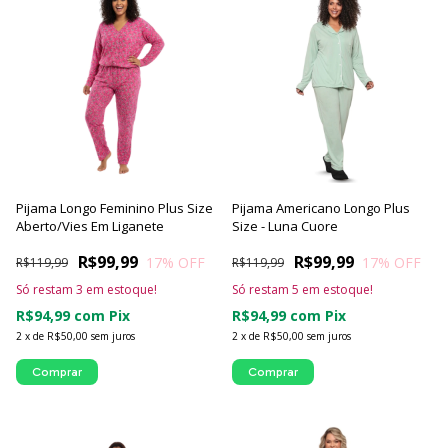
Pijama Longo Feminino Plus Size
Pijama Americano Longo Plus
Aberto/Vies Em Liganete
Size - Luna Cuore
R$99,99
R$99,99
17
% OFF
17
% OFF
R$119,99
R$119,99
Só restam
3
em estoque!
Só restam
5
em estoque!
R$94,99
com
Pix
R$94,99
com
Pix
2
x
de
R$50,00
sem juros
2
x
de
R$50,00
sem juros
Comprar
Comprar