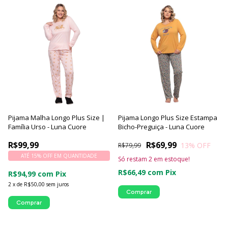
Pijama Malha Longo Plus Size |
Pijama Longo Plus Size Estampa
Família Urso - Luna Cuore
Bicho-Preguiça - Luna Cuore
R$99,99
R$69,99
13
% OFF
R$79,99
ATÉ 15% OFF
EM QUANTIDADE
Só restam
2
em estoque!
R$66,49
com
Pix
R$94,99
com
Pix
2
x
de
R$50,00
sem juros
Comprar
Comprar