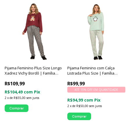
Pijama Feminino Plus Size Longo
Pijama Feminino com Calça
Xadrez Vichy Bordô | Família
Listrada Plus Size | Família
Teddy - Luna Cuore
Pinguim - Luna Cuore
R$109,99
R$99,99
ATÉ 15% OFF
EM QUANTIDADE
R$104,49
com
Pix
2
x
de
R$55,00
sem juros
R$94,99
com
Pix
2
x
de
R$50,00
sem juros
Comprar
Comprar