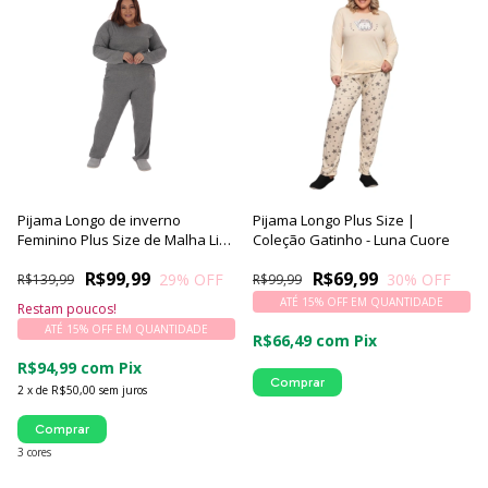
Pijama Longo de inverno
Pijama Longo Plus Size |
Feminino Plus Size de Malha Lisa
Coleção Gatinho - Luna Cuore
Confort - Victory
R$99,99
R$69,99
29
% OFF
30
% OFF
R$139,99
R$99,99
ATÉ 15% OFF
EM QUANTIDADE
Restam poucos!
ATÉ 15% OFF
EM QUANTIDADE
R$66,49
com
Pix
R$94,99
com
Pix
Comprar
2
x
de
R$50,00
sem juros
Comprar
3 cores