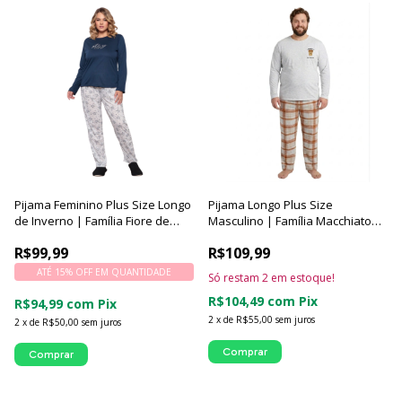
Pijama Feminino Plus Size Longo
Pijama Longo Plus Size
de Inverno | Família Fiore de
Masculino | Família Macchiato
Luna - Luna Cuore
Xadrez - Luna Cuore
R$99,99
R$109,99
ATÉ 15% OFF
EM QUANTIDADE
Só restam
2
em estoque!
R$104,49
com
Pix
R$94,99
com
Pix
2
x
de
R$55,00
sem juros
2
x
de
R$50,00
sem juros
Comprar
Comprar