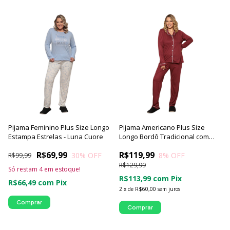
Pijama Feminino Plus Size Longo
Pijama Americano Plus Size
Estampa Estrelas - Luna Cuore
Longo Bordô Tradicional com
Viés - Luna Cuore
R$69,99
R$119,99
30
% OFF
8
% OFF
R$99,99
R$129,99
Só restam
4
em estoque!
R$113,99
com
Pix
R$66,49
com
Pix
2
x
de
R$60,00
sem juros
Comprar
Comprar