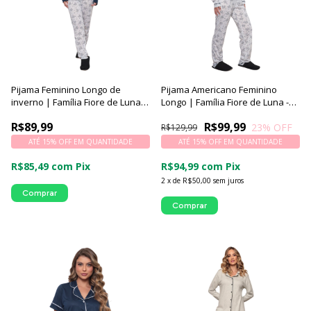
Pijama Feminino Longo de
Pijama Americano Feminino
inverno | Família Fiore de Luna -
Longo | Família Fiore de Luna -
Luna Cuore
Luna Cuore
R$89,99
R$99,99
23
% OFF
R$129,99
ATÉ 15% OFF
EM QUANTIDADE
ATÉ 15% OFF
EM QUANTIDADE
R$85,49
com
Pix
R$94,99
com
Pix
2
x
de
R$50,00
sem juros
Comprar
Comprar