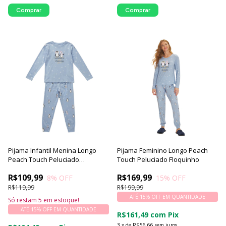
Comprar
Comprar
Pijama Infantil Menina Longo
Pijama Feminino Longo Peach
Peach Touch Peluciado
Touch Peluciado Floquinho
Floquinho
R$109,99
R$169,99
8
% OFF
15
% OFF
R$119,99
R$199,99
ATÉ 15% OFF
EM QUANTIDADE
Só restam
5
em estoque!
ATÉ 15% OFF
EM QUANTIDADE
R$161,49
com
Pix
3
x
de
R$56,66
sem juros