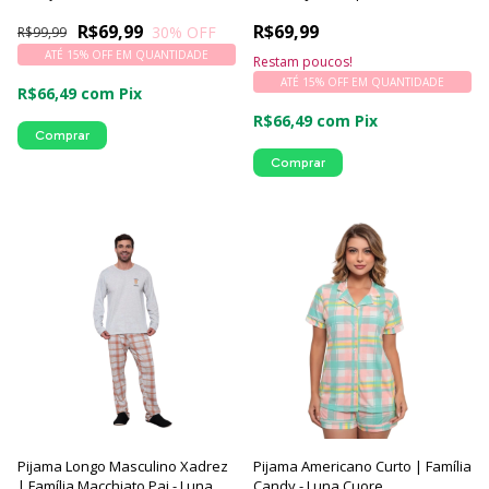
Macchiato Xadrez - Luna Cuore
R$69,99
R$69,99
30
% OFF
R$99,99
ATÉ 15% OFF
EM QUANTIDADE
Restam poucos!
ATÉ 15% OFF
EM QUANTIDADE
R$66,49
com
Pix
R$66,49
com
Pix
Comprar
Comprar
Pijama Longo Masculino Xadrez
Pijama Americano Curto | Família
| Família Macchiato Pai - Luna
Candy - Luna Cuore