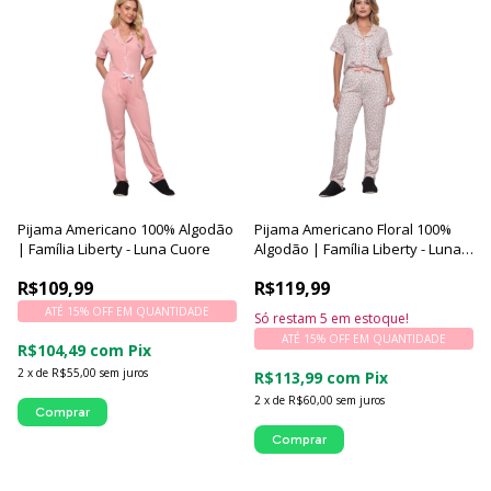
Pijama Americano 100% Algodão
Pijama Americano Floral 100%
| Família Liberty - Luna Cuore
Algodão | Família Liberty - Luna
Cuore
R$109,99
R$119,99
ATÉ 15% OFF
EM QUANTIDADE
Só restam
5
em estoque!
ATÉ 15% OFF
EM QUANTIDADE
R$104,49
com
Pix
2
x
de
R$55,00
sem juros
R$113,99
com
Pix
2
x
de
R$60,00
sem juros
Comprar
Comprar