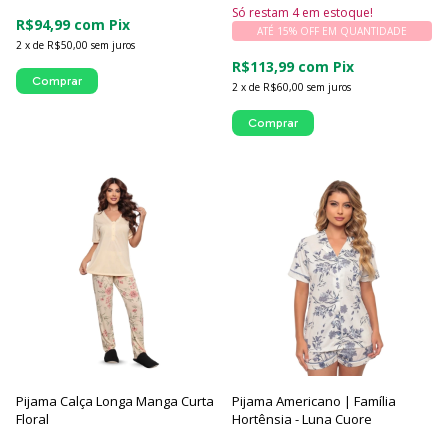
Só restam
4
em estoque!
R$94,99
com
Pix
ATÉ 15% OFF
EM QUANTIDADE
2
x
de
R$50,00
sem juros
R$113,99
com
Pix
Comprar
2
x
de
R$60,00
sem juros
Comprar
Pijama Calça Longa Manga Curta
Pijama Americano | Família
Floral
Hortênsia - Luna Cuore