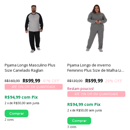
Pijama Longo Masculino Plus
Pijama Longo de inverno
Size Canelado Raglan
Feminino Plus Size de Malha Lisa
Confort - Victory
R$99,99
R$99,99
41
% OFF
29
% OFF
R$169,99
R$139,99
ATÉ 15% OFF
EM QUANTIDADE
Restam poucos!
ATÉ 15% OFF
EM QUANTIDADE
R$94,99
com
Pix
2
x
de
R$50,00
sem juros
R$94,99
com
Pix
2
x
de
R$50,00
sem juros
Comprar
2 cores
Comprar
3 cores