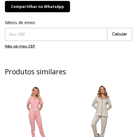
Compartilhar no WhatsApp
Entregas para o CEP:
Alterar CEP
Meios de envio
Calcular
Não sei meu CEP
Produtos similares