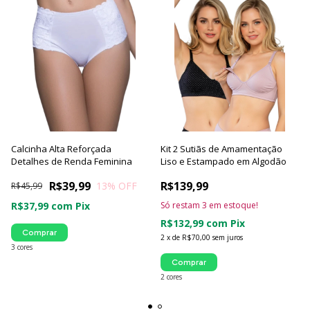
Calcinha Alta Reforçada
Kit 2 Sutiãs de Amamentação
Detalhes de Renda Feminina
Liso e Estampado em Algodão
R$39,99
R$139,99
13
% OFF
R$45,99
R$37,99
com
Pix
Só restam
3
em estoque!
R$132,99
com
Pix
Comprar
2
x
de
R$70,00
sem juros
3 cores
Comprar
2 cores