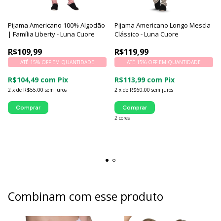
Pijama Americano 100% Algodão
Pijama Americano Longo Mescla
| Família Liberty - Luna Cuore
Clássico - Luna Cuore
R$109,99
R$119,99
ATÉ 15% OFF
EM QUANTIDADE
ATÉ 15% OFF
EM QUANTIDADE
R$104,49
com
Pix
R$113,99
com
Pix
2
x
de
R$55,00
sem juros
2
x
de
R$60,00
sem juros
Comprar
Comprar
2 cores
Combinam com esse produto