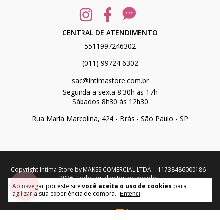
CENTRAL DE ATENDIMENTO
5511997246302
(011) 99724 6302
sac@intimastore.com.br
Segunda a sexta 8:30h às 17h
Sábados 8h30 às 12h30
Rua Maria Marcolina, 424 - Brás - São Paulo - SP
Copyright Intima Store by MAKSS COMERCIAL LTDA. - 11738486000186 -
2026. Todos os direitos reservados.
▲
Ao navegar por este site
você aceita o uso de cookies
para
agilizar a sua experiência de compra.
Entendi
desenvolvido por: