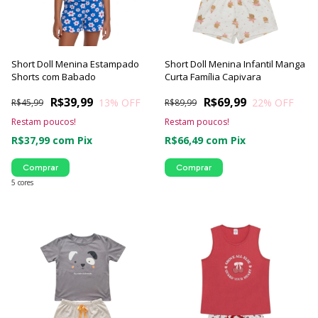
Short Doll Menina Estampado
Short Doll Menina Infantil Manga
Shorts com Babado
Curta Família Capivara
R$39,99
R$69,99
13
% OFF
22
% OFF
R$45,99
R$89,99
Restam poucos!
Restam poucos!
R$37,99
com
Pix
R$66,49
com
Pix
Comprar
Comprar
5 cores