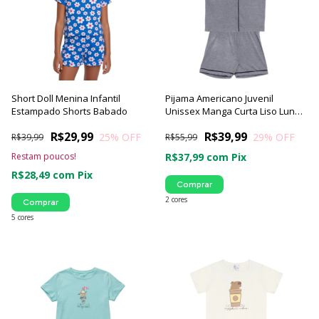
Short Doll Menina Infantil
Pijama Americano Juvenil
Estampado Shorts Babado
Unissex Manga Curta Liso Luna
Cuore
R$29,99
R$39,99
25
% OFF
29
% OFF
R$39,99
R$55,99
Restam poucos!
R$37,99
com
Pix
R$28,49
com
Pix
Comprar
2 cores
Comprar
5 cores