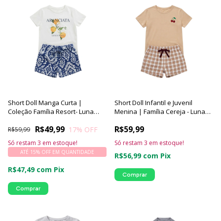
Short Doll Manga Curta |
Short Doll Infantil e Juvenil
Coleção Família Resort- Luna
Menina | Família Cereja - Luna
Cuore
Cuore
R$49,99
R$59,99
17
% OFF
R$59,99
Só restam
3
em estoque!
Só restam
3
em estoque!
ATÉ 15% OFF
EM QUANTIDADE
R$56,99
com
Pix
R$47,49
com
Pix
Comprar
Comprar