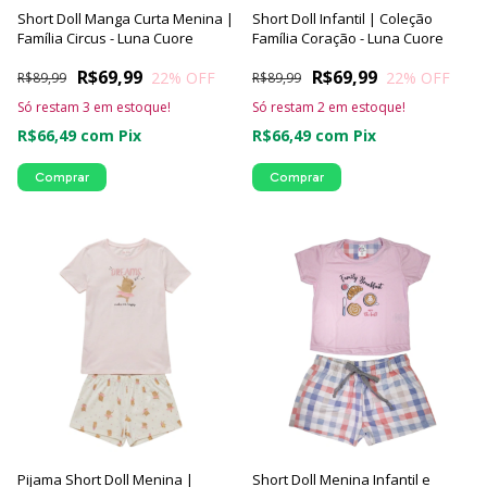
Short Doll Manga Curta Menina |
Short Doll Infantil | Coleção
Família Circus - Luna Cuore
Família Coração - Luna Cuore
R$69,99
R$69,99
22
% OFF
22
% OFF
R$89,99
R$89,99
Só restam
3
em estoque!
Só restam
2
em estoque!
R$66,49
com
Pix
R$66,49
com
Pix
Comprar
Comprar
Pijama Short Doll Menina |
Short Doll Menina Infantil e