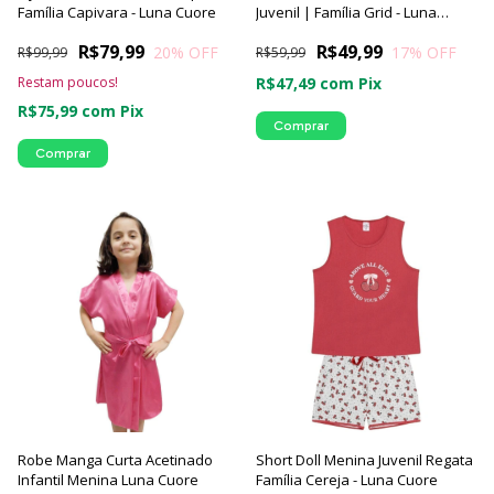
Família Capivara - Luna Cuore
Juvenil | Família Grid - Luna
Cuore
R$79,99
R$49,99
20
% OFF
17
% OFF
R$99,99
R$59,99
Restam poucos!
R$47,49
com
Pix
R$75,99
com
Pix
Comprar
Comprar
Robe Manga Curta Acetinado
Short Doll Menina Juvenil Regata
Infantil Menina Luna Cuore
Família Cereja - Luna Cuore