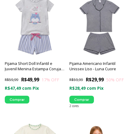
Pijama Short Doll Infantil e
Pijama Americano Infantil
Juvenil Menina Estampa Coruja -
Unissex Liso - Luna Cuore
Luna Cuore
R$49,99
R$29,99
17
% OFF
50
% OFF
R$59,99
R$59,99
R$47,49
com
Pix
R$28,49
com
Pix
Comprar
Comprar
2 cores