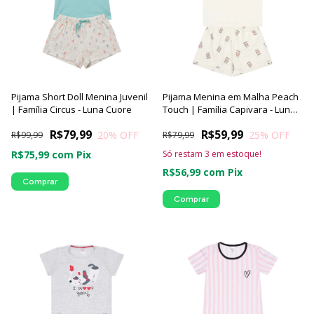
Pijama Short Doll Menina Juvenil
Pijama Menina em Malha Peach
| Família Circus - Luna Cuore
Touch | Família Capivara - Luna
Cuore
R$79,99
R$59,99
20
% OFF
25
% OFF
R$99,99
R$79,99
R$75,99
com
Pix
Só restam
3
em estoque!
R$56,99
com
Pix
Comprar
Comprar