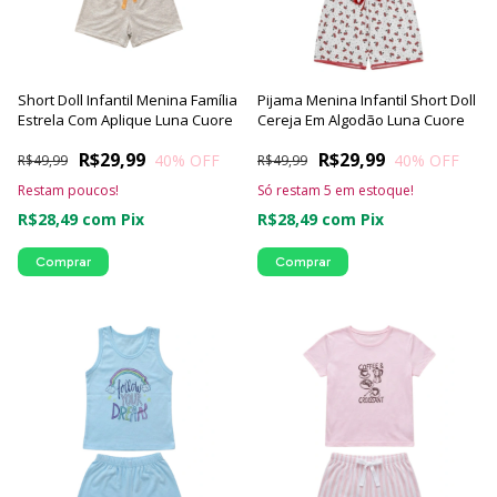
Short Doll Infantil Menina Família
Pijama Menina Infantil Short Doll
Estrela Com Aplique Luna Cuore
Cereja Em Algodão Luna Cuore
R$29,99
R$29,99
40
% OFF
40
% OFF
R$49,99
R$49,99
Restam poucos!
Só restam
5
em estoque!
R$28,49
com
Pix
R$28,49
com
Pix
Comprar
Comprar