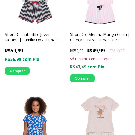
Short Doll Infantil e Juvenil
Short Doll Menina Manga Curta |
Menina | Família Dog - Luna
Coleção Listra - Luna Cuore
Cuore
R$59,99
R$49,99
17
% OFF
R$59,99
R$56,99
com
Pix
Só restam
3
em estoque!
R$47,49
com
Pix
Comprar
Comprar