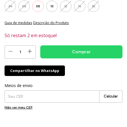
04
06
08
10
12
14
16
Guia de medidas
Descrição do Produto
Só restam
2
em estoque!
Compartilhar no WhatsApp
Entregas para o CEP:
Alterar CEP
Meios de envio
Calcular
Não sei meu CEP