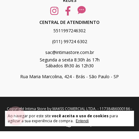
REDES
CENTRAL DE ATENDIMENTO
5511997246302
(011) 99724 6302
sac@intimastore.com.br
Segunda a sexta 8:30h às 17h
Sábados 8h30 às 12h30
Rua Maria Marcolina, 424 - Brás - São Paulo - SP
Copyright Intima Store by MAKSS COMERCIAL LTDA. - 11738486000186 -
▲
2026. Todos os direitos reservados.
Ao navegar por este site
você aceita o uso de cookies
para
agilizar a sua experiência de compra.
Entendi
desenvolvido por: