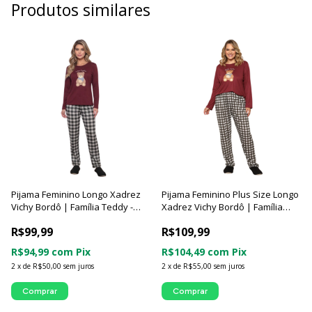
Produtos similares
Pijama Feminino Longo Xadrez
Pijama Feminino Plus Size Longo
Vichy Bordô | Família Teddy -
Xadrez Vichy Bordô | Família
Luna Cuore
Teddy - Luna Cuore
R$99,99
R$109,99
R$94,99
com
Pix
R$104,49
com
Pix
2
x
de
R$50,00
sem juros
2
x
de
R$55,00
sem juros
Comprar
Comprar