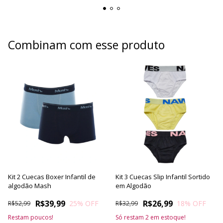
Combinam com esse produto
Kit 2 Cuecas Boxer Infantil de
Kit 3 Cuecas Slip Infantil Sortido
algodão Mash
em Algodão
R$39,99
R$26,99
25
% OFF
18
% OFF
R$52,99
R$32,99
Restam poucos!
Só restam
2
em estoque!