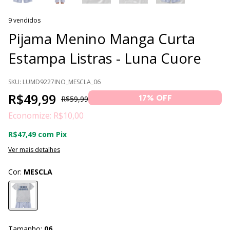
9 vendidos
Pijama Menino Manga Curta
Estampa Listras - Luna Cuore
SKU:
LUMD9227INO_MESCLA_06
R$49,99
17
% OFF
R$59,99
Economize:
R$10,00
R$47,49
com
Pix
Ver mais detalhes
Cor:
MESCLA
Tamanho:
06