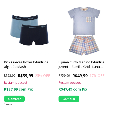
Kit 2 Cuecas Boxer Infantil de
Pijama Curto Menino Infantil e
algodão Mash
Juvenil | Família Grid - Luna
Cuore
R$39,99
R$49,99
25
% OFF
17
% OFF
R$52,99
R$59,99
Restam poucos!
Restam poucos!
R$37,99
com
Pix
R$47,49
com
Pix
Comprar
Comprar
3 cores