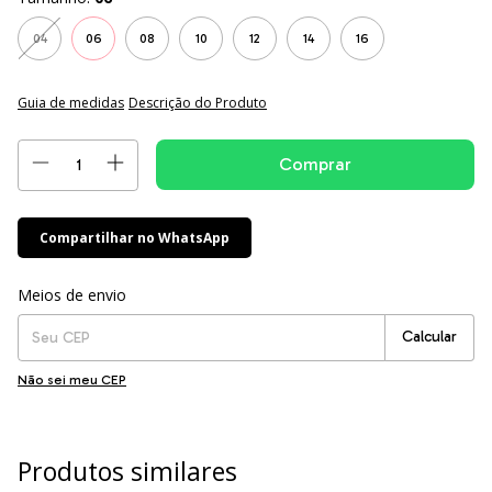
04
06
08
10
12
14
16
Guia de medidas
Descrição do Produto
Compartilhar no WhatsApp
Entregas para o CEP:
Alterar CEP
Meios de envio
Calcular
Não sei meu CEP
Produtos similares