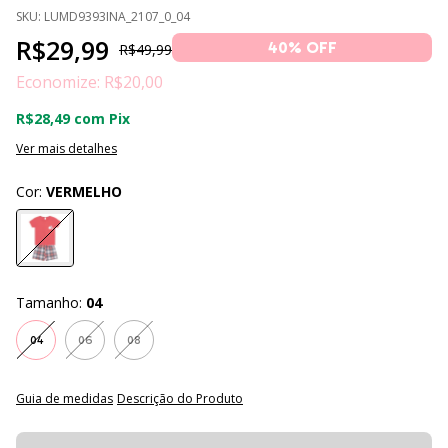
SKU:
LUMD9393INA_2107_0_04
R$29,99
40
% OFF
R$49,99
Economize:
R$20,00
R$28,49
com
Pix
Ver mais detalhes
Cor:
VERMELHO
Tamanho:
04
04
06
08
Guia de medidas
Descrição do Produto