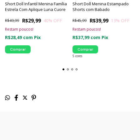
Short Doll Infantil Menina Família
Short Doll Menina Estampado
Estrela Com Aplique Luna Cuore
Shorts com Babado
R$29,99
R$39,99
40
% OFF
13
% OFF
R$49,99
R$45,99
Restam poucos!
Restam poucos!
R$28,49
com
Pix
R$37,99
com
Pix
Comprar
Comprar
5 cores