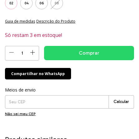
02
04
06
08
Guia de medidas
Descrição do Produto
Só restam
3
em estoque!
Compartilhar no WhatsApp
Entregas para o CEP:
Alterar CEP
Meios de envio
Calcular
Não sei meu CEP