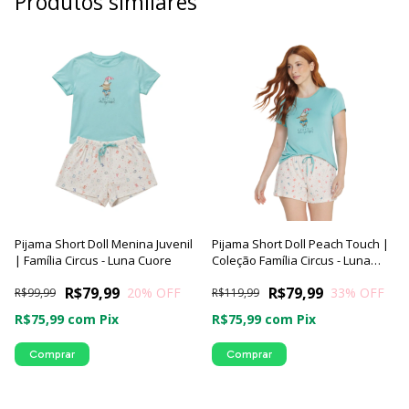
Produtos similares
Pijama Short Doll Menina Juvenil
Pijama Short Doll Peach Touch |
| Família Circus - Luna Cuore
Coleção Família Circus - Luna
Cuore
R$79,99
R$79,99
20
% OFF
33
% OFF
R$99,99
R$119,99
R$75,99
com
Pix
R$75,99
com
Pix
Comprar
Comprar