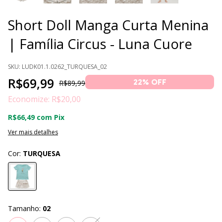
Short Doll Manga Curta Menina
| Família Circus - Luna Cuore
SKU:
LUDK01.1.0262_TURQUESA_02
R$69,99
22
% OFF
R$89,99
Economize:
R$20,00
R$66,49
com
Pix
Ver mais detalhes
Cor:
TURQUESA
Tamanho:
02