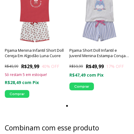
Pijama Menina Infantil Short Doll
Pijama Short Doll Infantil e
Cereja Em Algodão Luna Cuore
Juvenil Menina Estampa Coruja -
Luna Cuore
R$29,99
R$49,99
40
% OFF
17
% OFF
R$49,99
R$59,99
Só restam
5
em estoque!
R$47,49
com
Pix
R$28,49
com
Pix
Comprar
Comprar
Combinam com esse produto