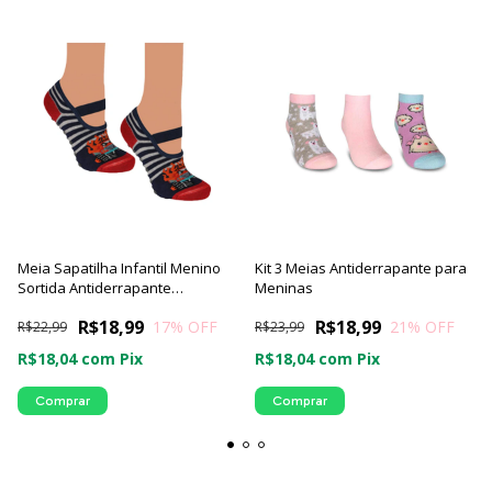
Meia Sapatilha Infantil Menino
Kit 3 Meias Antiderrapante para
Sortida Antiderrapante
Meninas
Estampada
R$18,99
R$18,99
17
% OFF
21
% OFF
R$22,99
R$23,99
R$18,04
com
Pix
R$18,04
com
Pix
Comprar
Comprar