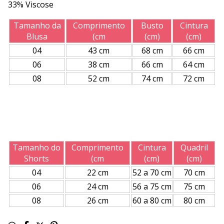
33% Viscose
Tamanho da
Comprimento
Busto
Cintura
Blusa
(cm
(cm)
(cm)
04
43 cm
68 cm
66 cm
06
38 cm
66 cm
64 cm
08
52 cm
74 cm
72 cm
Tamanho do
Comprimento
Cintura
Quadril
Shorts
(cm
(cm)
(cm)
04
22 cm
52 a 70 cm
70 cm
06
24 cm
56 a 75 cm
75 cm
08
26 cm
60 a 80 cm
80 cm