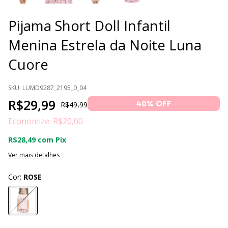
Pijama Short Doll Infantil
Menina Estrela da Noite Luna
Cuore
SKU:
LUMD9287_2195_0_04
R$29,99
40
% OFF
R$49,99
Economize:
R$20,00
R$28,49
com
Pix
Ver mais detalhes
Cor:
ROSE