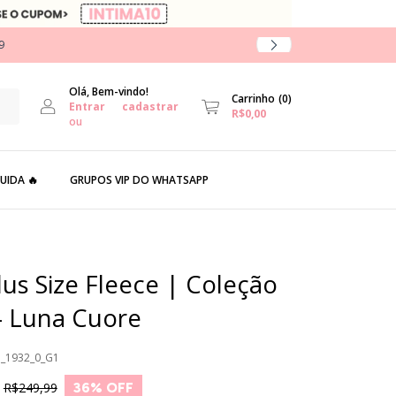
9
Olá, Bem-vindo!
Carrinho
(
0
)
Entrar
cadastrar
R$0,00
ou
UIDA 🔥
GRUPOS VIP DO WHATSAPP
lus Size Fleece | Coleção
- Luna Cuore
3_1932_0_G1
R$249,99
36
% OFF