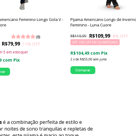
Americano Feminino Longo Gola V -
Pijama Americano Longo de Invern
ore
Feminino - Luna Cuore
R$109,99
8
% OFF
R$119,99
(8)
ATÉ 15% OFF
EM QUANTIDADE
R$79,99
11
% OFF
am
5
em estoque!
R$104,49
com
Pix
99
com
Pix
2
x
de
R$55,00
sem juros
Comprar
rar
s
é a combinação perfeita de estilo e
 noites de sono tranquilas e repletas de
ster, este pijama é macio ao toque,