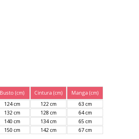
Busto (cm)
Cintura (cm)
Manga (cm)
124 cm
122 cm
63 cm
132 cm
128 cm
64 cm
140 cm
134 cm
65 cm
150 cm
142 cm
67 cm