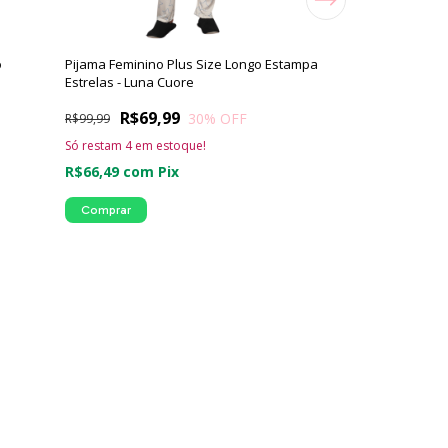
o
Pijama Feminino Plus Size Longo Estampa
Pijama Longo Ma
Estrelas - Luna Cuore
Botões - Luna C
R$69,99
R$79,
30
% OFF
R$99,99
R$89,99
Só restam
4
em estoque!
R$75,99
com
P
R$66,49
com
Pix
Comprar
2 cores
Comprar