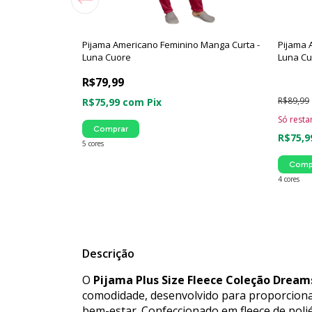
ede Estampdo -
Pijama Americano Feminino Manga Curta -
Pijama 
Luna Cuore
Luna Cu
R$79,99
(1)
R$89,99
R$75,99
com
Pix
Só rest
Comprar
R$75,
5 cores
Comp
4 cores
Descrição
O
Pijama Plus Size Fleece Coleção Dream
comodidade, desenvolvido para proporcionar
bem-estar. Confeccionado em fleece de polié