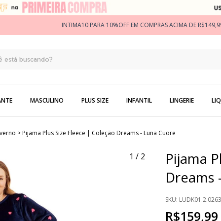
INTIMA10 PARA 10%OFF EM COMPRAS ACIMA DE R$149,9
ANTE
MASCULINO
PLUS SIZE
INFANTIL
LINGERIE
LIQ
nverno
>
Pijama Plus Size Fleece | Coleção Dreams - Luna Cuore
Pijama P
1
/
2
Dreams 
SKU:
LUDK01.2.026
R$159,99