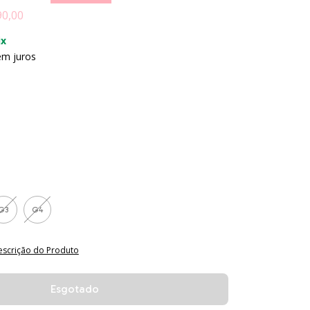
90,00
ix
em juros
G3
G4
escrição do Produto