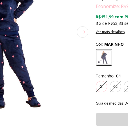
Economize:
R$
R$151,99
com
P
3
x de
R$53,33
s
Ver mais detalhes
Cor:
MARINHO
Tamanho:
G1
G1
G2
Guia de medidas
D