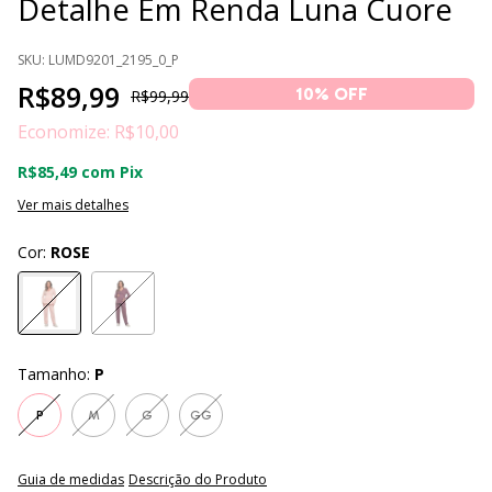
Detalhe Em Renda Luna Cuore
SKU:
LUMD9201_2195_0_P
R$89,99
10
% OFF
R$99,99
Economize:
R$10,00
R$85,49
com
Pix
Ver mais detalhes
Cor:
ROSE
Tamanho:
P
P
M
G
GG
Guia de medidas
Descrição do Produto