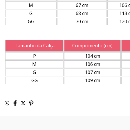
M
67 cm
106 
G
68 cm
113 
GG
70 cm
120 
Tamanho da Calça
Comprimento (cm)
P
104 cm
M
106 cm
G
107 cm
GG
109 cm