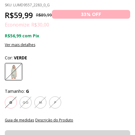
SKU:
LUMD9557_2283_0_G
R$59,99
33
% OFF
R$89,99
Economize:
R$30,00
R$56,99
com
Pix
Ver mais detalhes
Cor:
VERDE
Tamanho:
G
G
GG
M
P
Guia de medidas
Descrição do Produto