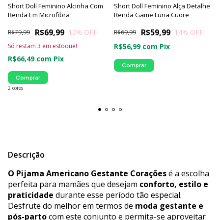
Short Doll Feminino Alcinha Com
Short Doll Feminino Alça Detalhe
Renda Em Microfibra
Renda Game Luna Cuore
R$69,99
R$59,99
13
% OFF
14
% OFF
R$79,99
R$69,99
Só restam
3
em estoque!
R$56,99
com
Pix
R$66,49
com
Pix
Comprar
Comprar
2 cores
Descrição
O Pijama Americano Gestante Corações
é a escolha
perfeita para mamães que desejam
conforto, estilo e
praticidade
durante esse período tão especial.
Desfrute do melhor em termos de
moda gestante e
pós-parto
com este conjunto e permita-se aproveitar