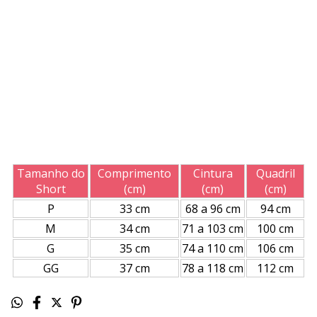
Tamanho do
Comprimento
Cintura
Quadril
Short
(cm)
(cm)
(cm)
P
33 cm
68 a 96 cm
94 cm
M
34 cm
71 a 103 cm
100 cm
G
35 cm
74 a 110 cm
106 cm
GG
37 cm
78 a 118 cm
112 cm