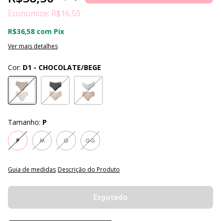
Economize:
R$16,50
R$36,58
com
Pix
Ver mais detalhes
Cor:
D1 - CHOCOLATE/BEGE
Tamanho:
P
P
M
G
GG
Guia de medidas
Descrição do Produto