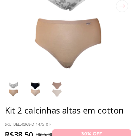
Kit 2 calcinhas altas em cotton
SKU:
DEL50368-D_1475_0_P
R$38,50
30
% OFF
R$55,00