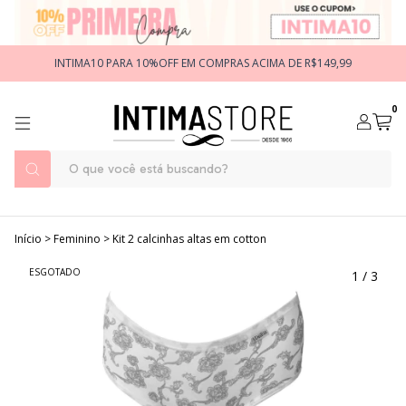
INTIMA10 PARA 10%OFF EM COMPRAS ACIMA DE R$149,99
0
Início
>
Feminino
>
Kit 2 calcinhas altas em cotton
ESGOTADO
1
/
3