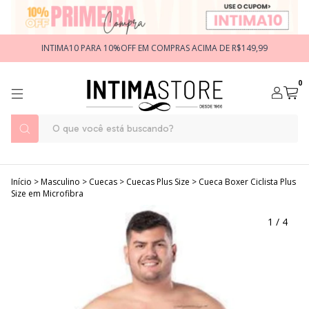
INTIMA10 PARA 10%OFF EM COMPRAS ACIMA DE R$149,99
0
Início
>
Masculino
>
Cuecas
>
Cuecas Plus Size
>
Cueca Boxer Ciclista Plus
Size em Microfibra
1
/
4