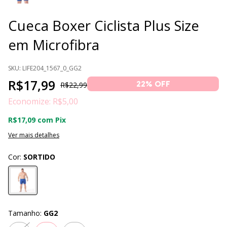
Cueca Boxer Ciclista Plus Size
em Microfibra
SKU:
LIFE204_1567_0_GG2
R$17,99
22
% OFF
R$22,99
Economize:
R$5,00
R$17,09
com
Pix
Ver mais detalhes
Cor:
SORTIDO
Tamanho:
GG2