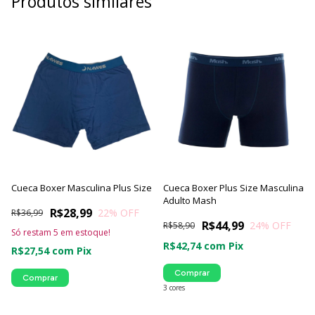
Produtos similares
Cueca Boxer Masculina Plus Size
Cueca Boxer Plus Size Masculina
Adulto Mash
R$28,99
22
% OFF
R$36,99
R$44,99
24
% OFF
R$58,90
Só restam
5
em estoque!
R$42,74
com
Pix
R$27,54
com
Pix
Comprar
Comprar
3 cores