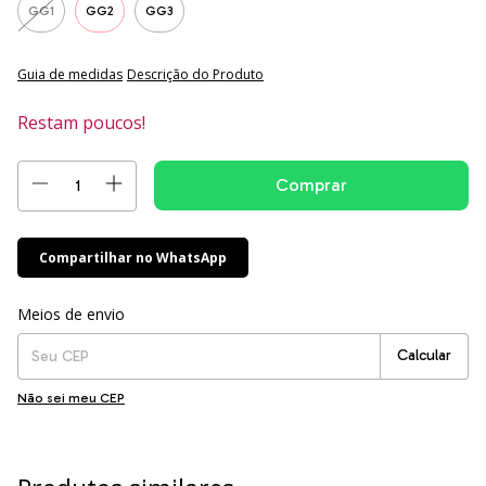
GG1
GG2
GG3
Guia de medidas
Descrição do Produto
Restam poucos!
Compartilhar no WhatsApp
Entregas para o CEP:
Alterar CEP
Meios de envio
Calcular
Não sei meu CEP