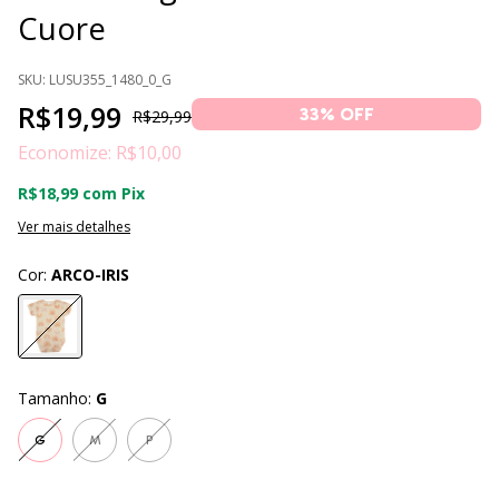
Cuore
SKU:
LUSU355_1480_0_G
R$19,99
33
% OFF
R$29,99
Economize:
R$10,00
R$18,99
com
Pix
Ver mais detalhes
Cor:
ARCO-IRIS
Tamanho:
G
G
M
P