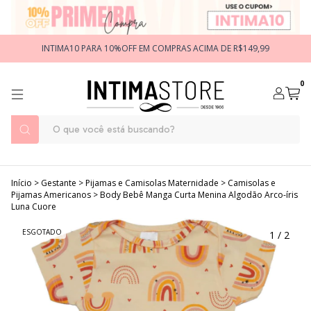
INTIMA10 PARA 10%OFF EM COMPRAS ACIMA DE R$149,99
0
Início
>
Gestante
>
Pijamas e Camisolas Maternidade
>
Camisolas e
Pijamas Americanos
>
Body Bebê Manga Curta Menina Algodão Arco-íris
Luna Cuore
ESGOTADO
1
/
2