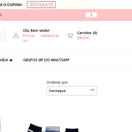
9
Olá, Bem-vindo!
Carrinho
(
0
)
Entrar
cadastrar
R$0,00
ou
UIDA 🔥
GRUPOS VIP DO WHATSAPP
Ordenar por