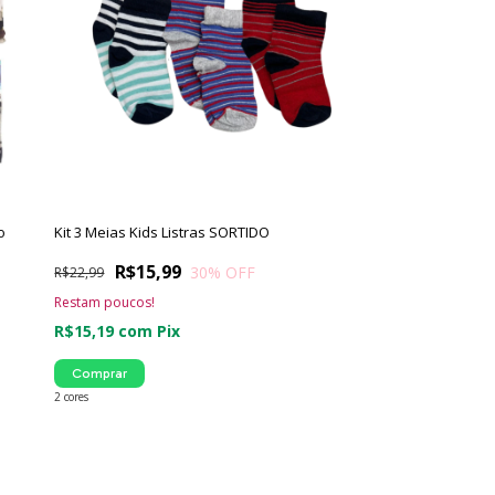
o
Kit 3 Meias Kids Listras SORTIDO
R$15,99
30
% OFF
R$22,99
Restam poucos!
R$15,19
com
Pix
Comprar
2 cores