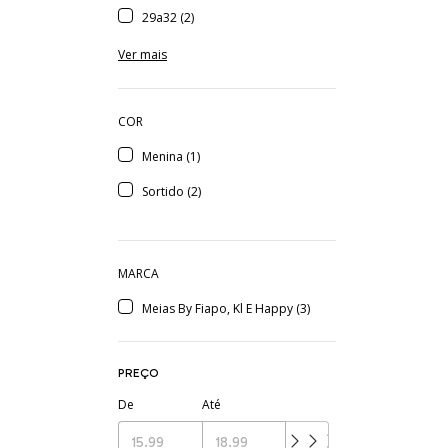
29a32 (2)
Ver mais
COR
Menina (1)
Sortido (2)
MARCA
Meias By Fiapo, Kl E Happy (3)
PREÇO
De
Até