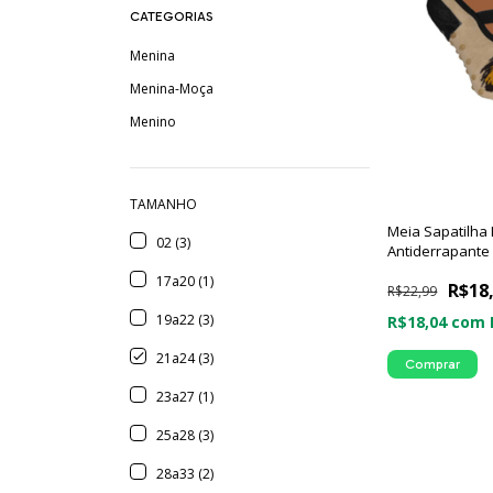
CATEGORIAS
Menina
Menina-Moça
Menino
TAMANHO
Meia Sapatilha 
02 (3)
Antiderrapant
17a20 (1)
R$18
R$22,99
19a22 (3)
R$18,04
com
21a24 (3)
Comprar
23a27 (1)
25a28 (3)
28a33 (2)