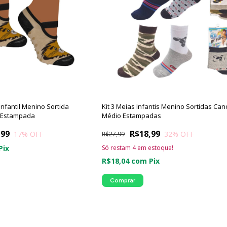
Infantil Menino Sortida
Kit 3 Meias Infantis Menino Sortidas Can
e Estampada
Médio Estampadas
,99
R$18,99
17
% OFF
32
% OFF
R$27,99
Pix
Só restam
4
em estoque!
R$18,04
com
Pix
Comprar