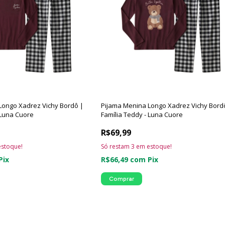
Longo Xadrez Vichy Bordô |
Pijama Menina Longo Xadrez Vichy Bord
 Luna Cuore
Família Teddy - Luna Cuore
R$69,99
stoque!
Só restam
3
em estoque!
Pix
R$66,49
com
Pix
Comprar