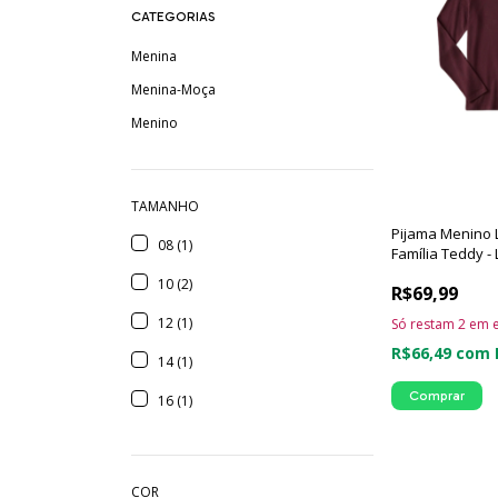
CATEGORIAS
Menina
Menina-Moça
Menino
TAMANHO
Pijama Menino 
08 (1)
Família Teddy -
10 (2)
R$69,99
12 (1)
Só restam
2
em e
R$66,49
com
14 (1)
Comprar
16 (1)
COR