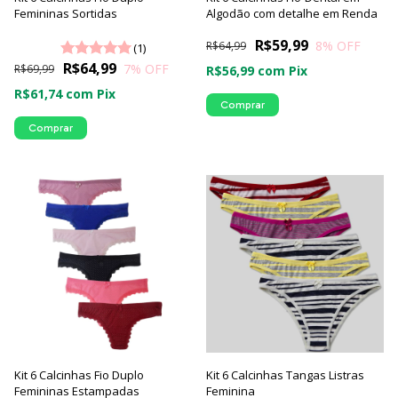
Femininas Sortidas
Algodão com detalhe em Renda
R$59,99
8
% OFF
R$64,99
(1)
R$64,99
7
% OFF
R$69,99
R$56,99
com
Pix
R$61,74
com
Pix
Comprar
Comprar
Kit 6 Calcinhas Fio Duplo
Kit 6 Calcinhas Tangas Listras
Femininas Estampadas
Feminina