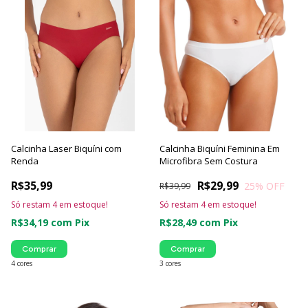
Calcinha Laser Biquíni com
Calcinha Biquíni Feminina Em
Renda
Microfibra Sem Costura
R$35,99
R$29,99
25
% OFF
R$39,99
Só restam
4
em estoque!
Só restam
4
em estoque!
R$34,19
com
Pix
R$28,49
com
Pix
Comprar
Comprar
4 cores
3 cores