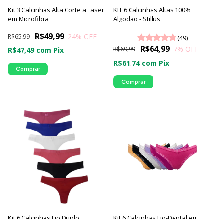
Kit 3 Calcinhas Alta Corte a Laser
KIT 6 Calcinhas Altas 100%
em Microfibra
Algodão - Stillus
R$49,99
24
% OFF
R$65,99
(49)
R$64,99
7
% OFF
R$69,99
R$47,49
com
Pix
R$61,74
com
Pix
Comprar
Comprar
Kit 6 Calcinhas Fio Duplo
Kit 6 Calcinhas Fio-Dental em