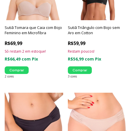
Sutiã Tomara que Caia com Bojo
Sutiã Triângulo com Bojo sem
Feminino em Microfibra
Aro em Cotton
R$69,99
R$59,99
Só restam
2
em estoque!
Restam poucos!
R$66,49
com
Pix
R$56,99
com
Pix
Comprar
Comprar
2 cores
3 cores