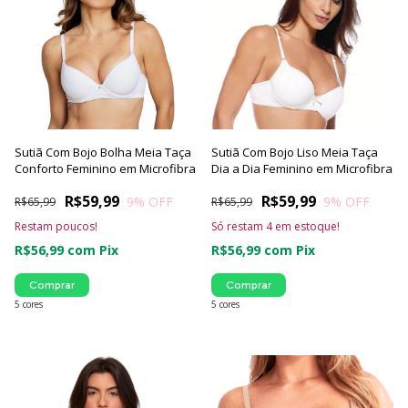
Sutiã Com Bojo Bolha Meia Taça
Sutiã Com Bojo Liso Meia Taça
Conforto Feminino em Microfibra
Dia a Dia Feminino em Microfibra
R$59,99
R$59,99
9
% OFF
9
% OFF
R$65,99
R$65,99
Restam poucos!
Só restam
4
em estoque!
R$56,99
com
Pix
R$56,99
com
Pix
Comprar
Comprar
5 cores
5 cores