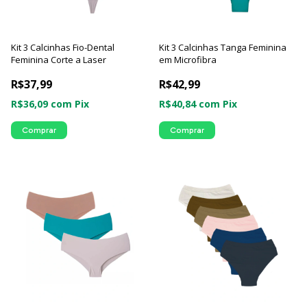
Kit 3 Calcinhas Fio-Dental
Kit 3 Calcinhas Tanga Feminina
Feminina Corte a Laser
em Microfibra
R$37,99
R$42,99
R$36,09
com
Pix
R$40,84
com
Pix
Comprar
Comprar