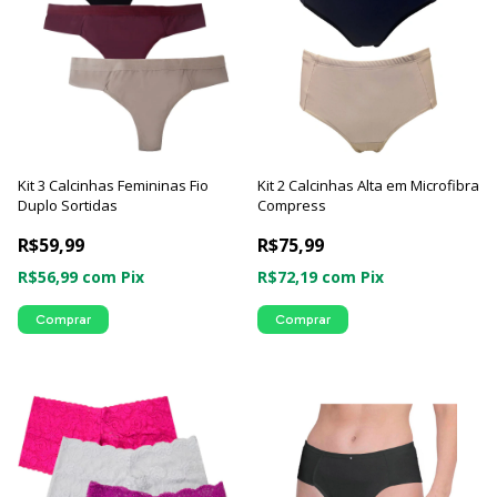
Kit 3 Calcinhas Femininas Fio
Kit 2 Calcinhas Alta em Microfibra
Duplo Sortidas
Compress
R$59,99
R$75,99
R$56,99
com
Pix
R$72,19
com
Pix
Comprar
Comprar