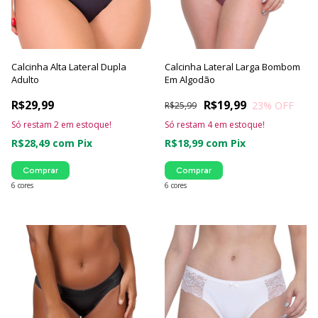
Calcinha Alta Lateral Dupla
Calcinha Lateral Larga Bombom
Adulto
Em Algodão
R$29,99
R$19,99
23
% OFF
R$25,99
Só restam
2
em estoque!
Só restam
4
em estoque!
R$28,49
com
Pix
R$18,99
com
Pix
Comprar
Comprar
6 cores
6 cores