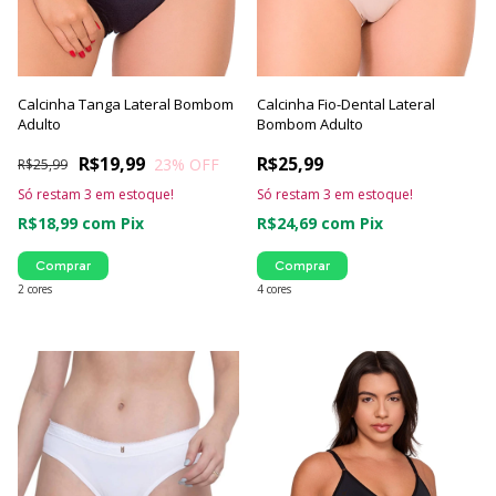
Calcinha Tanga Lateral Bombom
Calcinha Fio-Dental Lateral
Adulto
Bombom Adulto
R$19,99
R$25,99
23
% OFF
R$25,99
Só restam
3
em estoque!
Só restam
3
em estoque!
R$18,99
com
Pix
R$24,69
com
Pix
Comprar
Comprar
2 cores
4 cores