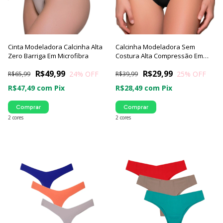
Cinta Modeladora Calcinha Alta
Calcinha Modeladora Sem
Zero Barriga Em Microfibra
Costura Alta Compressão Em
Microfibra
R$49,99
R$29,99
24
% OFF
25
% OFF
R$65,99
R$39,99
R$47,49
com
Pix
R$28,49
com
Pix
Comprar
Comprar
2 cores
2 cores