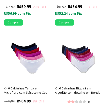
R$59,99
R$54,99
20
% OFF
11
% OFF
R$74,99
R$61,99
R$56,99
com
Pix
R$52,24
com
Pix
Comprar
Comprar
Kit 6 Calcinhas Tanga em
Kit 6 Calcinhas Biquini em
Microfibra com Elástico no Cós
Algodão com detalhe em Renda
R$64,99
8
% OFF
R$70,99
(1)