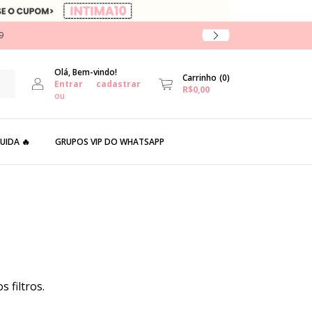
9
Olá, Bem-vindo!
Carrinho
(
0
)
Entrar
cadastrar
R$0,00
ou
UIDA 🔥
GRUPOS VIP DO WHATSAPP
 filtros.