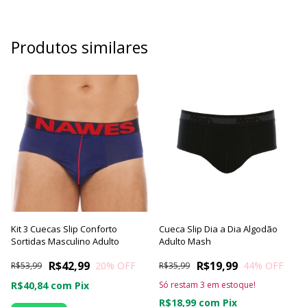
Produtos similares
Kit 3 Cuecas Slip Conforto
Cueca Slip Dia a Dia Algodão
Sortidas Masculino Adulto
Adulto Mash
R$42,99
R$19,99
20
% OFF
44
% OFF
R$53,99
R$35,99
R$40,84
com
Pix
Só restam
3
em estoque!
R$18,99
com
Pix