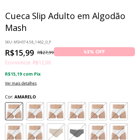
Cueca Slip Adulto em Algodão
Mash
SKU:
MSH074.58_1462_0_P
R$15,99
43
% OFF
R$27,99
Economize:
R$12,00
R$15,19
com
Pix
Ver mais detalhes
Cor:
AMARELO