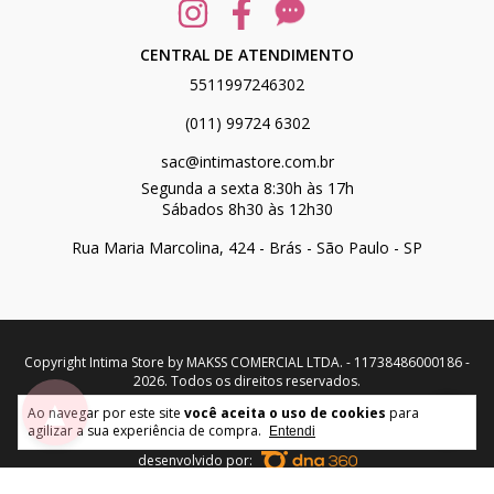
CENTRAL DE ATENDIMENTO
5511997246302
(011) 99724 6302
sac@intimastore.com.br
Segunda a sexta 8:30h às 17h
Sábados 8h30 às 12h30
Rua Maria Marcolina, 424 - Brás - São Paulo - SP
Copyright Intima Store by MAKSS COMERCIAL LTDA. - 11738486000186 -
2026. Todos os direitos reservados.
▲
Ao navegar por este site
você aceita o uso de cookies
para
agilizar a sua experiência de compra.
Entendi
desenvolvido por: