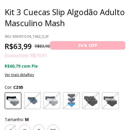
Kit 3 Cuecas Slip Algodão Adulto
Masculino Mash
SKU:
MSH010.04_1662_0_M
R$63,99
24
% OFF
R$83,90
Economize:
R$19,91
R$60,79
com
Pix
Ver mais detalhes
Cor:
CZ05
Tamanho:
M