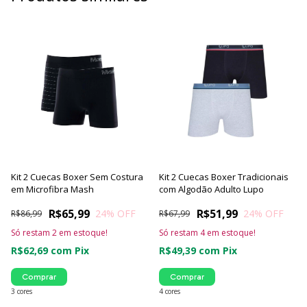
Kit 2 Cuecas Boxer Sem Costura
Kit 2 Cuecas Boxer Tradicionais
em Microfibra Mash
com Algodão Adulto Lupo
R$65,99
R$51,99
24
% OFF
24
% OFF
R$86,99
R$67,99
Só restam
2
em estoque!
Só restam
4
em estoque!
R$62,69
com
Pix
R$49,39
com
Pix
Comprar
Comprar
3 cores
4 cores