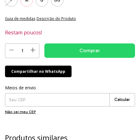
P
M
G
GG
Guia de medidas
Descrição do Produto
Restam poucos!
Compartilhar no WhatsApp
Entregas para o CEP:
Alterar CEP
Meios de envio
Calcular
Não sei meu CEP
Produtos similares