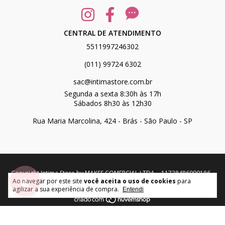
CENTRAL DE ATENDIMENTO
5511997246302
(011) 99724 6302
sac@intimastore.com.br
Segunda a sexta 8:30h às 17h
Sábados 8h30 às 12h30
Rua Maria Marcolina, 424 - Brás - São Paulo - SP
Copyright Intima Store by MAKSS COMERCIAL LTDA. - 11738486000186 -
▲
Ao navegar por este site
você aceita o uso de cookies
para
2026. Todos os direitos reservados.
agilizar a sua experiência de compra.
Entendi
desenvolvido por: