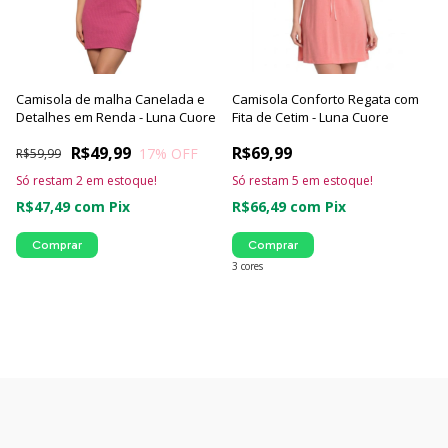
Camisola de malha Canelada e
Camisola Conforto Regata com
Detalhes em Renda - Luna Cuore
Fita de Cetim - Luna Cuore
R$49,99
R$69,99
17
% OFF
R$59,99
Só restam
2
em estoque!
Só restam
5
em estoque!
R$47,49
com
Pix
R$66,49
com
Pix
Comprar
Comprar
3 cores