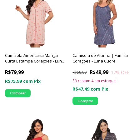
Camisola Americana Manga
Camisola de Alcinha | Família
Curta Estampa Corações - Luna
Corações - Luna Cuore
Cuore
R$79,99
R$49,99
17
% OFF
R$59,99
R$75,99
com
Pix
Só restam
4
em estoque!
R$47,49
com
Pix
Comprar
Comprar