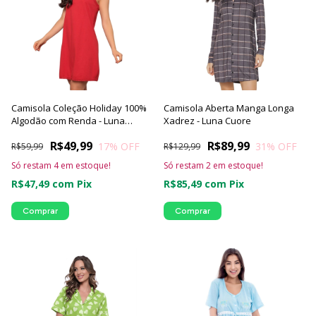
Camisola Coleção Holiday 100%
Camisola Aberta Manga Longa
Algodão com Renda - Luna
Xadrez - Luna Cuore
Cuore
R$49,99
R$89,99
17
% OFF
31
% OFF
R$59,99
R$129,99
Só restam
4
em estoque!
Só restam
2
em estoque!
R$47,49
com
Pix
R$85,49
com
Pix
Comprar
Comprar