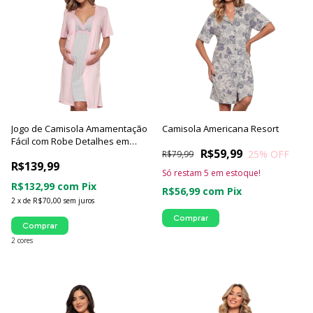
Jogo de Camisola Amamentação
Camisola Americana Resort
Fácil com Robe Detalhes em
R$59,99
25
% OFF
Renda - Luna Cuore
R$79,99
R$139,99
Só restam
5
em estoque!
R$132,99
com
Pix
R$56,99
com
Pix
2
x
de
R$70,00
sem juros
Comprar
Comprar
2 cores