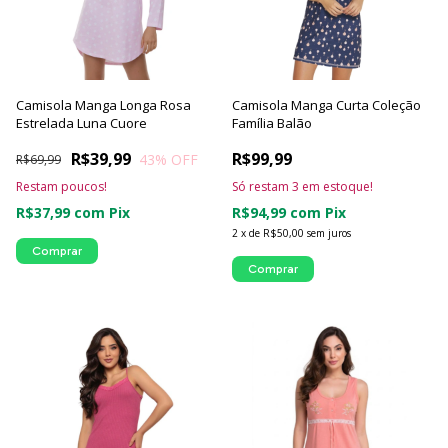
Camisola Manga Longa Rosa
Camisola Manga Curta Coleção
Estrelada Luna Cuore
Família Balão
R$39,99
R$99,99
43
% OFF
R$69,99
Restam poucos!
Só restam
3
em estoque!
R$37,99
com
Pix
R$94,99
com
Pix
2
x
de
R$50,00
sem juros
Comprar
Comprar