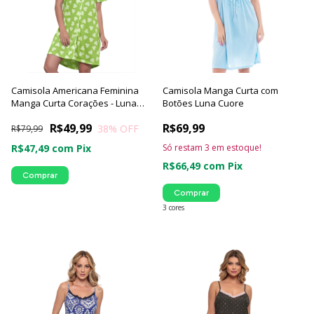
Camisola Americana Feminina
Camisola Manga Curta com
Manga Curta Corações - Luna
Botões Luna Cuore
Cuore
R$49,99
R$69,99
38
% OFF
R$79,99
R$47,49
com
Pix
Só restam
3
em estoque!
R$66,49
com
Pix
Comprar
Comprar
3 cores