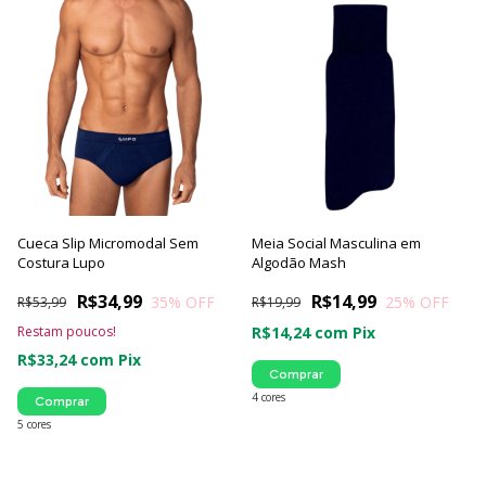
Cueca Slip Micromodal Sem
Meia Social Masculina em
Costura Lupo
Algodão Mash
R$34,99
R$14,99
35
% OFF
25
% OFF
R$53,99
R$19,99
Restam poucos!
R$14,24
com
Pix
R$33,24
com
Pix
Comprar
4 cores
Comprar
5 cores