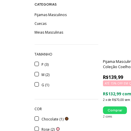
CATEGORIAS
Pijamas Masculinos
Cuecas
Meias Masculinas
TAMANHO
Pijama Masculi
P (3)
Coleção Coelho
M (2)
R$139,99
ATÉ 15% OFF
EM 
G (1)
R$132,99
co
2
x
de
R$70,00
sem 
COR
Comprar
2 cores
Chocolate (1)
Rose (2)