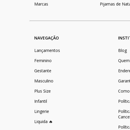
Marcas
Pijamas de Nat
NAVEGAÇÃO
INST
Lançamentos
Blog
Feminino
Quem
Gestante
Ender
Masculino
Garan
Plus Size
Como
Infantil
Políti
Lingerie
Políti
Cance
Liquida 🔥
Políti