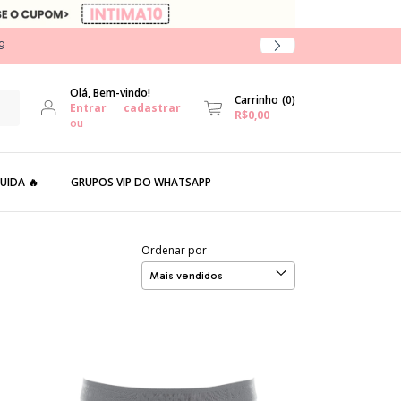
9
Olá, Bem-vindo!
Carrinho
(
0
)
Entrar
cadastrar
R$0,00
ou
UIDA 🔥
GRUPOS VIP DO WHATSAPP
Ordenar por