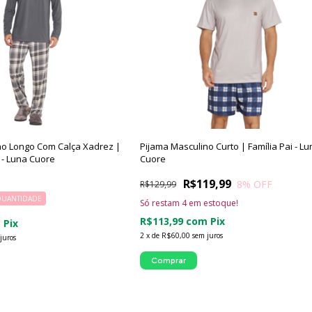
no Longo Com Calça Xadrez |
Pijama Masculino Curto | Família Pai - Lu
 - Luna Cuore
Cuore
R$119,99
8
% OFF
R$129,99
QUANTIDADE
Só restam
4
em estoque!
R$113,99
com
Pix
m
Pix
2
x
de
R$60,00
sem juros
juros
Comprar