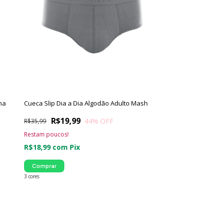
na
Cueca Slip Dia a Dia Algodão Adulto Mash
R$19,99
44
% OFF
R$35,99
Restam poucos!
R$18,99
com
Pix
Comprar
3 cores