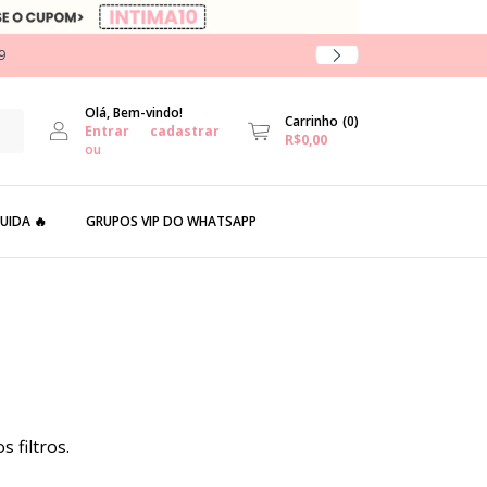
9
Olá, Bem-vindo!
Carrinho
(
0
)
Entrar
cadastrar
R$0,00
ou
UIDA 🔥
GRUPOS VIP DO WHATSAPP
 filtros.