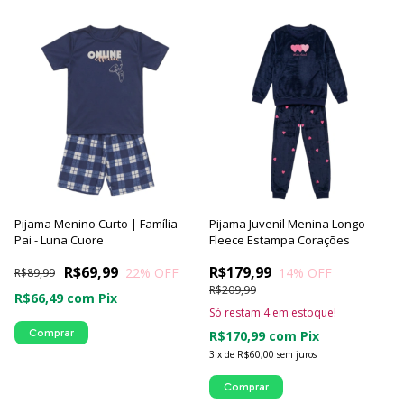
Pijama Menino Curto | Família
Pijama Juvenil Menina Longo
Pai - Luna Cuore
Fleece Estampa Corações
R$69,99
R$179,99
22
% OFF
14
% OFF
R$89,99
R$209,99
R$66,49
com
Pix
Só restam
4
em estoque!
Comprar
R$170,99
com
Pix
3
x
de
R$60,00
sem juros
Comprar