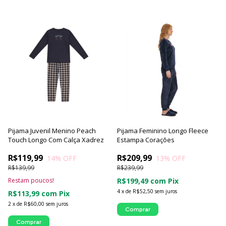
Pijama Juvenil Menino Peach
Pijama Feminino Longo Fleece
Touch Longo Com Calça Xadrez
Estampa Corações
R$119,99
R$209,99
14
% OFF
13
% OFF
R$139,99
R$239,99
Restam poucos!
R$199,49
com
Pix
4
x
de
R$52,50
sem juros
R$113,99
com
Pix
2
x
de
R$60,00
sem juros
Comprar
Comprar