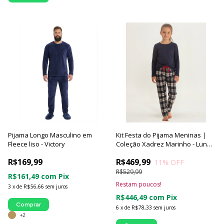
Pijama Longo Masculino em
Kit Festa do Pijama Meninas |
Fleece liso - Victory
Coleção Xadrez Marinho - Luna
Cuore (6 Pijamas)
R$169,99
R$469,99
11
% OFF
R$529,99
R$161,49
com
Pix
Restam poucos!
3
x
de
R$56,66
sem juros
R$446,49
com
Pix
Comprar
6
x
de
R$78,33
sem juros
+2