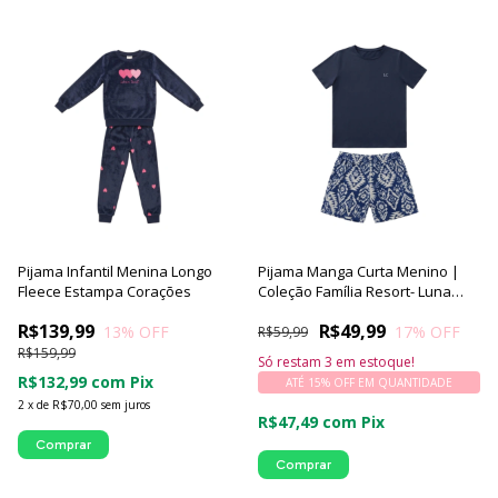
Pijama Infantil Menina Longo
Pijama Manga Curta Menino |
Fleece Estampa Corações
Coleção Família Resort- Luna
Cuore
R$139,99
R$49,99
13
% OFF
17
% OFF
R$59,99
R$159,99
Só restam
3
em estoque!
R$132,99
com
Pix
ATÉ 15% OFF
EM QUANTIDADE
2
x
de
R$70,00
sem juros
R$47,49
com
Pix
Comprar
Comprar