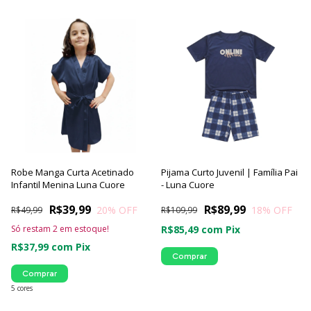
Robe Manga Curta Acetinado
Pijama Curto Juvenil | Família Pai
Infantil Menina Luna Cuore
- Luna Cuore
R$39,99
R$89,99
20
% OFF
18
% OFF
R$49,99
R$109,99
Só restam
2
em estoque!
R$85,49
com
Pix
R$37,99
com
Pix
Comprar
Comprar
5 cores