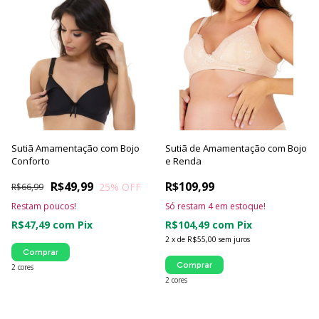
Sutiã Amamentação com Bojo
Sutiã de Amamentação com Bojo
Conforto
e Renda
R$49,99
R$109,99
25
% OFF
R$66,99
Restam poucos!
Só restam
4
em estoque!
R$47,49
com
Pix
R$104,49
com
Pix
2
x
de
R$55,00
sem juros
Comprar
Comprar
2 cores
2 cores