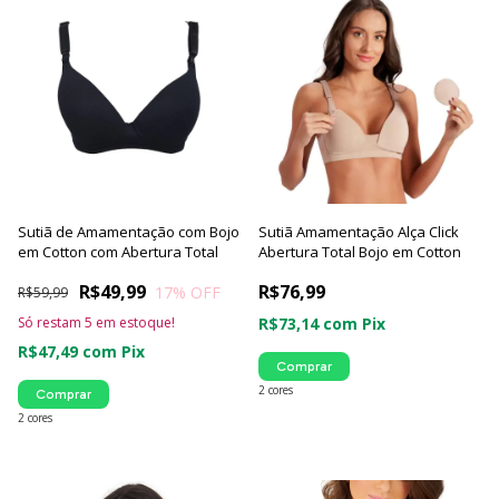
Sutiã de Amamentação com Bojo
Sutiã Amamentação Alça Click
em Cotton com Abertura Total
Abertura Total Bojo em Cotton
R$49,99
R$76,99
17
% OFF
R$59,99
Só restam
5
em estoque!
R$73,14
com
Pix
R$47,49
com
Pix
Comprar
2 cores
Comprar
2 cores