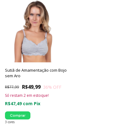
Sutiã de Amamentação com Bojo
sem Aro
R$49,99
36
% OFF
R$77,99
Só restam
2
em estoque!
R$47,49
com
Pix
Comprar
3 cores