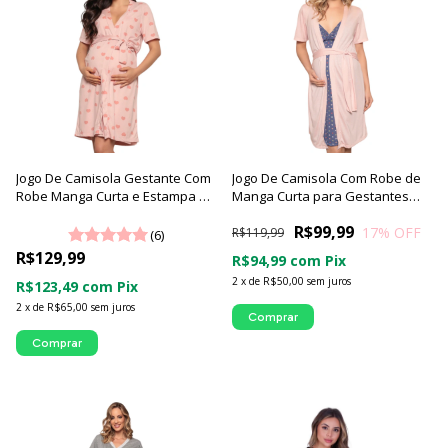
Jogo De Camisola Gestante Com
Jogo De Camisola Com Robe de
Robe Manga Curta e Estampa de
Manga Curta para Gestantes
Corações Luna Cuore
com Estampa de Corações -
R$99,99
17
% OFF
Luna Cuore
R$119,99
(6)
R$129,99
R$94,99
com
Pix
2
x
de
R$50,00
sem juros
R$123,49
com
Pix
2
x
de
R$65,00
sem juros
Comprar
Comprar