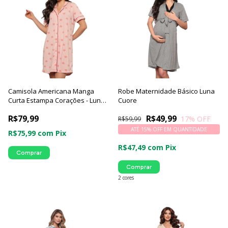
Camisola Americana Manga
Robe Maternidade Básico Luna
Curta Estampa Corações - Luna
Cuore
Cuore
R$79,99
R$49,99
17
% OFF
R$59,99
ATÉ 15% OFF
EM QUANTIDADE
R$75,99
com
Pix
R$47,49
com
Pix
Comprar
Comprar
2 cores