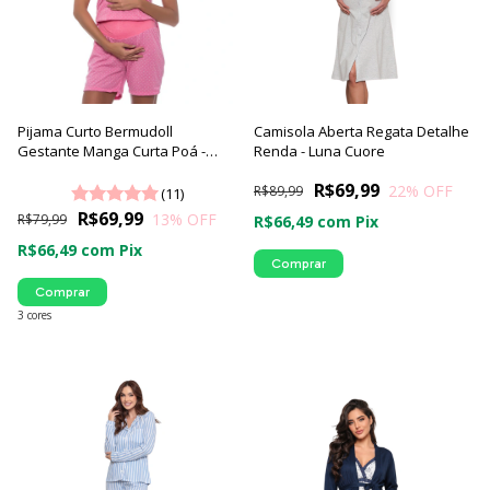
Pijama Curto Bermudoll
Camisola Aberta Regata Detalhe
Gestante Manga Curta Poá -
Renda - Luna Cuore
Luna Cuore
R$69,99
22
% OFF
R$89,99
(11)
R$69,99
13
% OFF
R$79,99
R$66,49
com
Pix
R$66,49
com
Pix
Comprar
Comprar
3 cores