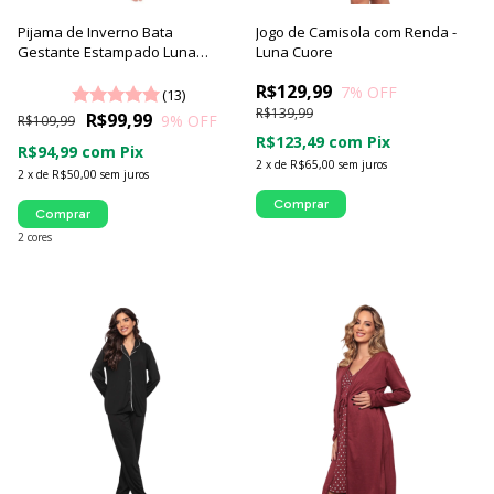
Pijama de Inverno Bata
Jogo de Camisola com Renda -
Gestante Estampado Luna
Luna Cuore
Cuore
R$129,99
7
% OFF
(13)
R$139,99
R$99,99
9
% OFF
R$109,99
R$123,49
com
Pix
R$94,99
com
Pix
2
x
de
R$65,00
sem juros
2
x
de
R$50,00
sem juros
Comprar
Comprar
2 cores