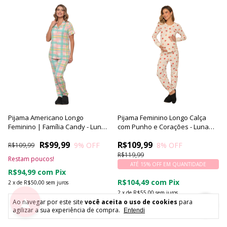
Pijama Americano Longo
Pijama Feminino Longo Calça
Feminino | Família Candy - Luna
com Punho e Corações - Luna
Cuore
Cuore
R$99,99
R$109,99
9
% OFF
8
% OFF
R$109,99
R$119,99
Restam poucos!
ATÉ 15% OFF
EM QUANTIDADE
R$94,99
com
Pix
R$104,49
com
Pix
2
x
de
R$50,00
sem juros
2
x
de
R$55,00
sem juros
▲
Comprar
Ao navegar por este site
você aceita o uso de cookies
para
agilizar a sua experiência de compra.
Entendi
Comprar