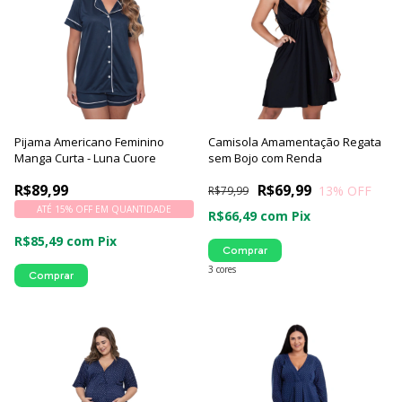
Pijama Americano Feminino
Camisola Amamentação Regata
Manga Curta - Luna Cuore
sem Bojo com Renda
R$89,99
R$69,99
13
% OFF
R$79,99
ATÉ 15% OFF
EM QUANTIDADE
R$66,49
com
Pix
R$85,49
com
Pix
Comprar
3 cores
Comprar