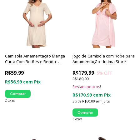
Camisola Amamentação Manga
Jogo de Camisola com Robe para
Curta Com Botões e Renda -
Amamentação - Intima Store
Luna Cuore
R$59,99
R$179,99
5
% OFF
R$189,99
R$56,99
com
Pix
Restam poucos!
Comprar
R$170,99
com
Pix
2 cores
3
x
de
R$60,00
sem juros
Comprar
3 cores