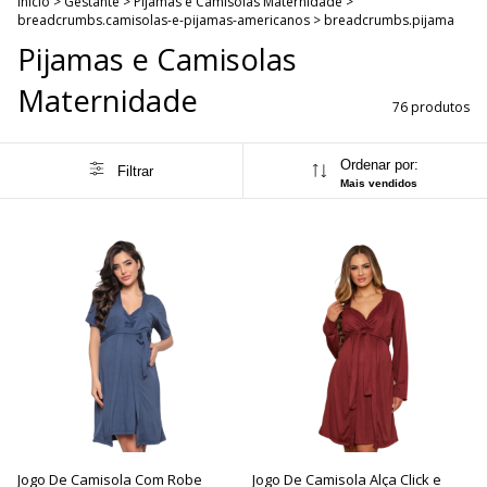
Início
>
Gestante
>
Pijamas e Camisolas Maternidade
>
breadcrumbs.camisolas-e-pijamas-americanos
>
breadcrumbs.pijama
Pijamas e Camisolas
Maternidade
76 produtos
Ordenar por:
Filtrar
Mais vendidos
Jogo De Camisola Com Robe
Jogo De Camisola Alça Click e