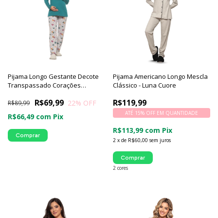
Pijama Longo Gestante Decote
Pijama Americano Longo Mescla
Transpassado Corações
Clássico - Luna Cuore
Coloridos Luna Cuore
R$69,99
R$119,99
22
% OFF
R$89,99
ATÉ 15% OFF
EM QUANTIDADE
R$66,49
com
Pix
R$113,99
com
Pix
Comprar
2
x
de
R$60,00
sem juros
Comprar
2 cores