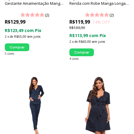
Gestante Amamentação Manga
Renda com Robe Manga Longa -
Curta com Alça Click e Detalhes
Luna Cuore
Em Renda - Luna Cuore
(2)
(2)
R$129,99
R$119,99
14
% OFF
R$139,99
R$123,49
com
Pix
R$113,99
com
Pix
2
x
de
R$65,00
sem juros
2
x
de
R$60,00
sem juros
Comprar
Comprar
5 cores
4 cores