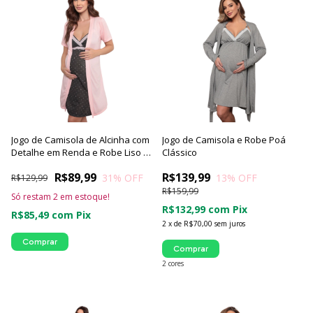
Jogo de Camisola de Alcinha com
Jogo de Camisola e Robe Poá
Detalhe em Renda e Robe Liso |
Clássico
Coleção Poá Coração - Luna
R$89,99
R$139,99
31
% OFF
13
% OFF
Cuore
R$129,99
R$159,99
Só restam
2
em estoque!
R$132,99
com
Pix
R$85,49
com
Pix
2
x
de
R$70,00
sem juros
Comprar
Comprar
2 cores