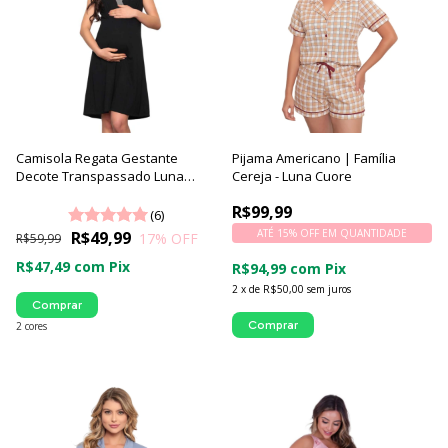
Camisola Regata Gestante
Pijama Americano | Família
Decote Transpassado Luna
Cereja - Luna Cuore
Cuore
R$99,99
(6)
ATÉ 15% OFF
EM QUANTIDADE
R$49,99
17
% OFF
R$59,99
R$47,49
com
Pix
R$94,99
com
Pix
2
x
de
R$50,00
sem juros
Comprar
Comprar
2 cores