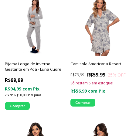
Pijama Longo de Inverno
Camisola Americana Resort
Gestante em Poá - Luna Cuore
R$59,99
25
% OFF
R$79,99
R$99,99
Só restam
5
em estoque!
R$94,99
com
Pix
R$56,99
com
Pix
2
x
de
R$50,00
sem juros
Comprar
Comprar