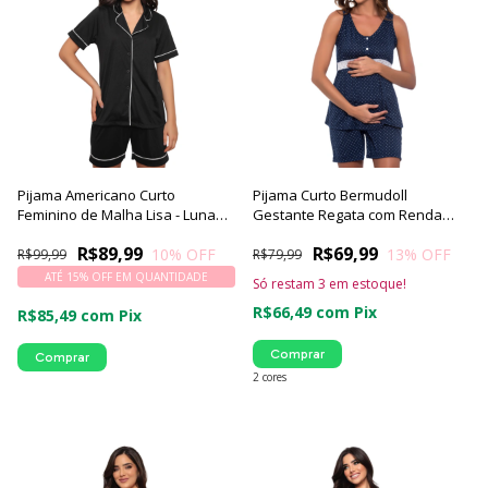
Pijama Americano Curto
Pijama Curto Bermudoll
Feminino de Malha Lisa - Luna
Gestante Regata com Renda
Cuore
Luna Cuore
R$89,99
R$69,99
10
% OFF
13
% OFF
R$99,99
R$79,99
ATÉ 15% OFF
EM QUANTIDADE
Só restam
3
em estoque!
R$66,49
com
Pix
R$85,49
com
Pix
Comprar
Comprar
2 cores