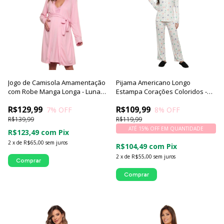
Jogo de Camisola Amamentação
Pijama Americano Longo
com Robe Manga Longa - Luna
Estampa Corações Coloridos -
Cuore
Luna Cuore
R$129,99
R$109,99
7
% OFF
8
% OFF
R$139,99
R$119,99
ATÉ 15% OFF
EM QUANTIDADE
R$123,49
com
Pix
2
x
de
R$65,00
sem juros
R$104,49
com
Pix
2
x
de
R$55,00
sem juros
Comprar
Comprar