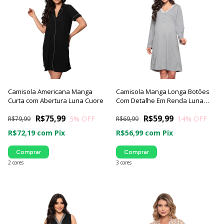
Camisola Americana Manga
Camisola Manga Longa Botões
Curta com Abertura Luna Cuore
Com Detalhe Em Renda Luna
Cuore
R$75,99
R$59,99
5
% OFF
14
% OFF
R$79,99
R$69,99
R$72,19
com
Pix
R$56,99
com
Pix
Comprar
Comprar
2 cores
3 cores