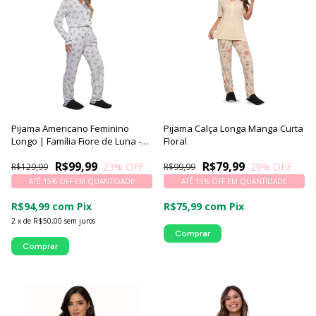
Pijama Americano Feminino
Pijama Calça Longa Manga Curta
Longo | Família Fiore de Luna -
Floral
Luna Cuore
R$99,99
R$79,99
23
% OFF
20
% OFF
R$129,99
R$99,99
ATÉ 15% OFF
EM QUANTIDADE
ATÉ 15% OFF
EM QUANTIDADE
R$94,99
com
Pix
R$75,99
com
Pix
2
x
de
R$50,00
sem juros
Comprar
Comprar