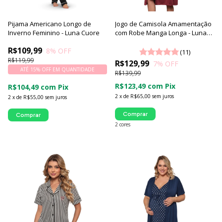
Pijama Americano Longo de
Jogo de Camisola Amamentação
Inverno Feminino - Luna Cuore
com Robe Manga Longa - Luna
Cuore
R$109,99
8
% OFF
(11)
R$119,99
R$129,99
7
% OFF
ATÉ 15% OFF
EM QUANTIDADE
R$139,99
R$123,49
com
Pix
R$104,49
com
Pix
2
x
de
R$65,00
sem juros
2
x
de
R$55,00
sem juros
Comprar
Comprar
2 cores