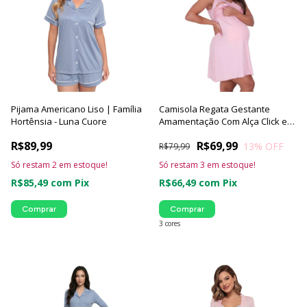
Pijama Americano Liso | Família
Camisola Regata Gestante
Hortênsia - Luna Cuore
Amamentação Com Alça Click e
Renda
R$89,99
R$69,99
13
% OFF
R$79,99
Só restam
2
em estoque!
Só restam
3
em estoque!
R$85,49
com
Pix
R$66,49
com
Pix
Comprar
Comprar
3 cores