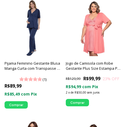
Pijama Feminino Gestante Blusa
Jogo de Camisola com Robe
Manga Curta com Transpasse e
Gestante Plus Size Estampa Poá
Calça Longa | Família Poá - Luna
Luna Cuore
R$99,99
23
% OFF
Cuore
R$129,99
(1)
R$89,99
R$94,99
com
Pix
2
x
de
R$50,00
sem juros
R$85,49
com
Pix
Comprar
Comprar