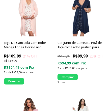
Jogo De Camisola Com Robe
Conjunto de Camisola Poá de
Manga Longa Floral/Laço
Alça com Fecho prático para
Amamentação com Robe Manga
R$109,99
R$99,99
21
% OFF
23
% OFF
Curta | Família Mamãe
R$129,99
Preparada - Luna Cuore
R$139,99
R$94,99
com
Pix
R$104,49
com
Pix
2
x
de
R$50,00
sem juros
2
x
de
R$55,00
sem juros
Comprar
Comprar
3 cores