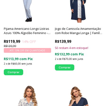
Pijama Americano Longo Listras
Jogo de Camisola Amamentação
Azuis 100% Algodão Feminino -
com Robe Manga Longa | Família
Luna Cuore
Fiore de Luna - Luna Cuore
R$119,99
R$139,99
14
% OFF
R$139,99
Só restam
4
em estoque!
ATÉ 15% OFF
EM QUANTIDADE
R$132,99
com
Pix
R$113,99
com
Pix
2
x
de
R$70,00
sem juros
2
x
de
R$60,00
sem juros
Comprar
Comprar