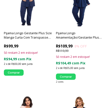
Pijama Longo Gestante Plus Size
Pijama Longo
Manga Curta Com Transpasse
Amamentação/Gestante Plus
Luna Cuore
Size - Luna Cuore
R$99,99
R$109,99
8
% OFF
R$119,99
Só restam
2
em estoque!
Só restam
2
em estoque!
R$94,99
com
Pix
R$104,49
com
Pix
2
x
de
R$50,00
sem juros
2
x
de
R$55,00
sem juros
Comprar
Comprar
2 cores