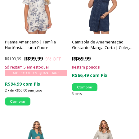
Pijama Americano | Família
Camisola de Amamentação
Hortênsia - Luna Cuore
Gestante Manga Curta | Coleção
Poá - Luna Cuore
R$99,99
R$69,99
9
% OFF
R$109,99
Só restam
5
em estoque!
Restam poucos!
ATÉ 15% OFF
EM QUANTIDADE
R$66,49
com
Pix
R$94,99
com
Pix
Comprar
2
x
de
R$50,00
sem juros
3 cores
Comprar