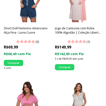
Short Doll Feminino Americano
Jogo de Camisola com Robe
Alça Fina - Luna Cuore
100% Algodão | Coleção Liberty -
Luna Cuore
(3)
(1)
R$69,99
R$149,99
R$66,49
com
Pix
R$142,49
com
Pix
3
x
de
R$50,00
sem juros
Comprar
Comprar
4 cores