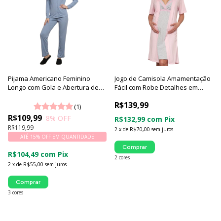
Pijama Americano Feminino
Jogo de Camisola Amamentação
Longo com Gola e Abertura de
Fácil com Robe Detalhes em
Botões | Coleção Toque Suave -
Renda - Luna Cuore
R$139,99
Luna Cuore
(1)
R$109,99
8
% OFF
R$132,99
com
Pix
R$119,99
2
x
de
R$70,00
sem juros
ATÉ 15% OFF
EM QUANTIDADE
Comprar
R$104,49
com
Pix
2 cores
2
x
de
R$55,00
sem juros
Comprar
3 cores