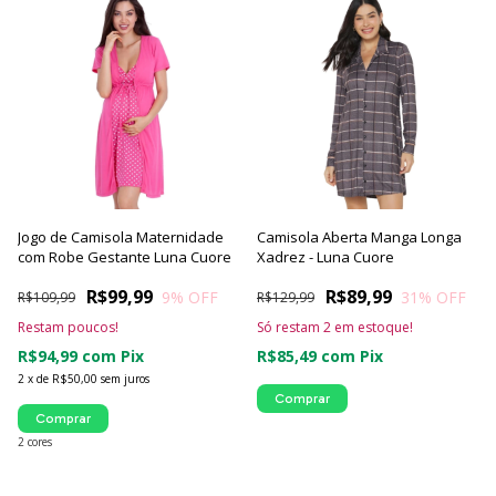
Jogo de Camisola Maternidade
Camisola Aberta Manga Longa
com Robe Gestante Luna Cuore
Xadrez - Luna Cuore
R$99,99
R$89,99
9
% OFF
31
% OFF
R$109,99
R$129,99
Restam poucos!
Só restam
2
em estoque!
R$94,99
com
Pix
R$85,49
com
Pix
2
x
de
R$50,00
sem juros
Comprar
Comprar
2 cores