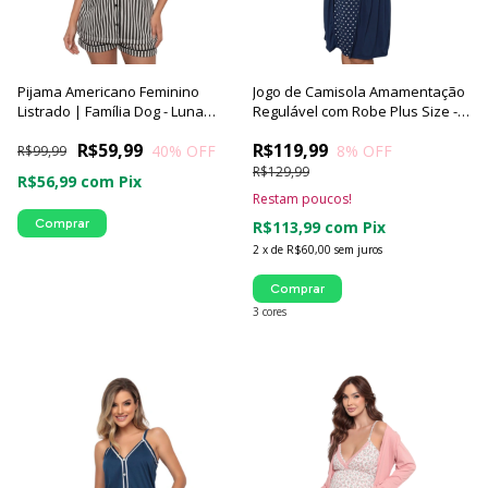
Pijama Americano Feminino
Jogo de Camisola Amamentação
Listrado | Família Dog - Luna
Regulável com Robe Plus Size -
Cuore
Luna Cuore
R$59,99
R$119,99
40
% OFF
8
% OFF
R$99,99
R$129,99
R$56,99
com
Pix
Restam poucos!
Comprar
R$113,99
com
Pix
2
x
de
R$60,00
sem juros
Comprar
3 cores