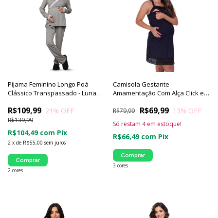
Pijama Feminino Longo Poá
Camisola Gestante
Clássico Transpassado - Luna
Amamentação Com Alça Click e
Cuore
Renda
R$109,99
R$69,99
21
% OFF
13
% OFF
R$79,99
R$139,99
Só restam
4
em estoque!
R$104,49
com
Pix
R$66,49
com
Pix
2
x
de
R$55,00
sem juros
Comprar
Comprar
3 cores
2 cores