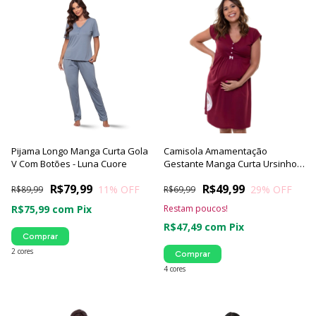
Pijama Longo Manga Curta Gola
Camisola Amamentação
V Com Botões - Luna Cuore
Gestante Manga Curta Ursinho
Luna Cuore
R$79,99
R$49,99
11
% OFF
29
% OFF
R$89,99
R$69,99
R$75,99
com
Pix
Restam poucos!
R$47,49
com
Pix
Comprar
2 cores
Comprar
4 cores