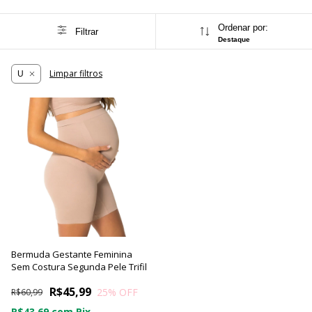
Ordenar por:
Filtrar
Destaque
Limpar filtros
U
Bermuda Gestante Feminina
Sem Costura Segunda Pele Trifil
R$45,99
25
% OFF
R$60,99
R$43,69
com
Pix