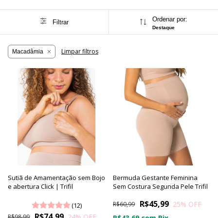
Ordenar por:
Filtrar
Destaque
Limpar filtros
Macadâmia
Sutiã de Amamentação sem Bojo
Bermuda Gestante Feminina
e abertura Click | Trifil
Sem Costura Segunda Pele Trifil
R$45,99
25
% OFF
R$60,99
(12)
R$74,99
24
% OFF
R$98,99
R$43,69
com
Pix