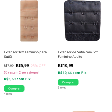
Extensor 3cm Feminino para
Extensor de Sutiã com 6cm
Sutiã
Feminino Adulto
R$5,99
R$10,99
25
% OFF
R$7,99
Só restam
2
em estoque!
R$10,44
com
Pix
R$5,69
com
Pix
Comprar
3 cores
Comprar
4 cores