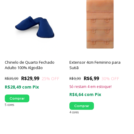
Chinelo de Quarto Fechado
Extensor 4cm Feminino para
Adulto 100% Algodão
Sutiã
R$29,99
R$6,99
25
% OFF
30
% OFF
R$39,99
R$9,99
R$28,49
com
Pix
Só restam
4
em estoque!
R$6,64
com
Pix
Comprar
5 cores
Comprar
4 cores