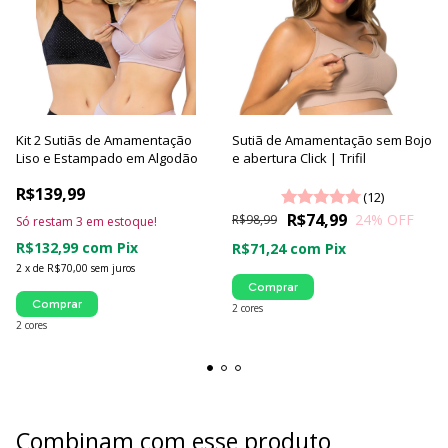
Kit 2 Sutiãs de Amamentação
Sutiã de Amamentação sem Bojo
Liso e Estampado em Algodão
e abertura Click | Trifil
R$139,99
(12)
R$74,99
24
% OFF
R$98,99
Só restam
3
em estoque!
R$132,99
com
Pix
R$71,24
com
Pix
2
x
de
R$70,00
sem juros
Comprar
Comprar
2 cores
2 cores
Combinam com esse produto