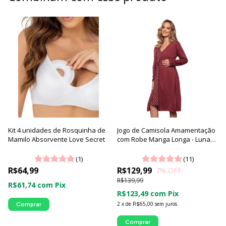
Kit 4 unidades de Rosquinha de
Jogo de Camisola Amamentação
Mamilo Absorvente Love Secret
com Robe Manga Longa - Luna
Cuore
(1)
(11)
R$64,99
R$129,99
7
% OFF
R$139,99
R$61,74
com
Pix
R$123,49
com
Pix
2
x
de
R$65,00
sem juros
Comprar
Comprar