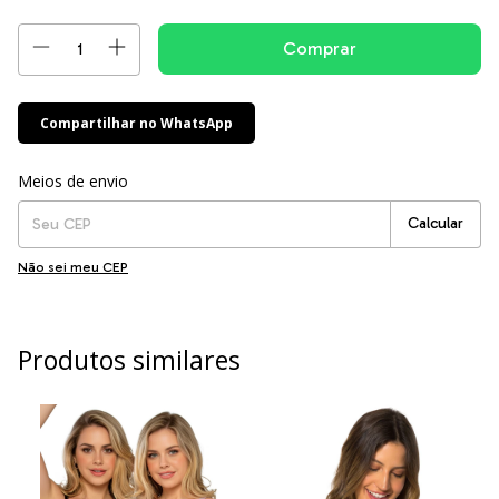
Compartilhar no WhatsApp
Entregas para o CEP:
Alterar CEP
Meios de envio
Calcular
Não sei meu CEP
Produtos similares