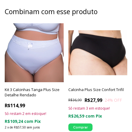
Combinam com esse produto
Kit 3 Calcinhas Tanga Plus Size
Calcinha Plus Size Confort Trifil
Detalhe Rendado
R$27,99
24
% OFF
R$36,99
R$114,99
Só restam
3
em estoque!
Só restam
2
em estoque!
R$26,59
com
Pix
R$109,24
com
Pix
2
x
de
R$57,50
sem juros
Comprar