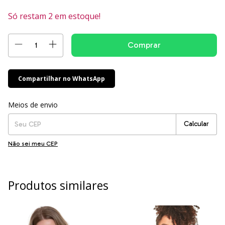
Só restam
2
em estoque!
Compartilhar no WhatsApp
Entregas para o CEP:
Alterar CEP
Meios de envio
Calcular
Não sei meu CEP
Produtos similares