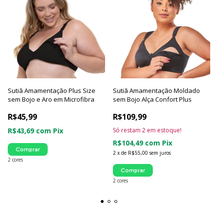
Sutiã Amamentação Plus Size
Sutiã Amamentação Moldado
sem Bojo e Aro em Microfibra
sem Bojo Alça Confort Plus
R$45,99
R$109,99
R$43,69
com
Pix
Só restam
2
em estoque!
R$104,49
com
Pix
Comprar
2
x
de
R$55,00
sem juros
2 cores
Comprar
2 cores