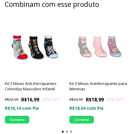
Combinam com esse produto
Kit 3 Meias Anti-Derrapantes
Kit 3 Meias Antiderrapante para
Coloridas Masculino Infantil
Meninas
R$16,99
R$18,99
29
% OFF
21
% OFF
R$23,99
R$23,99
R$16,14
com
Pix
R$18,04
com
Pix
Comprar
Comprar