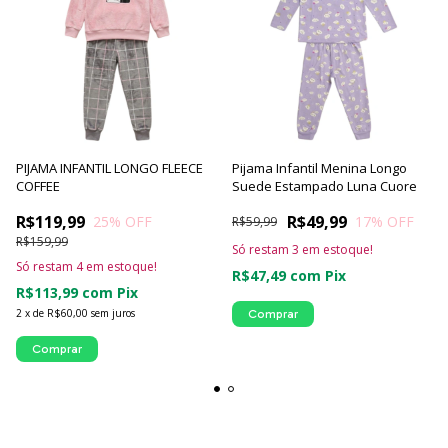
PIJAMA INFANTIL LONGO FLEECE
Pijama Infantil Menina Longo
COFFEE
Suede Estampado Luna Cuore
R$119,99
R$49,99
25
% OFF
17
% OFF
R$59,99
R$159,99
Só restam
3
em estoque!
Só restam
4
em estoque!
R$47,49
com
Pix
R$113,99
com
Pix
2
x
de
R$60,00
sem juros
Comprar
Comprar