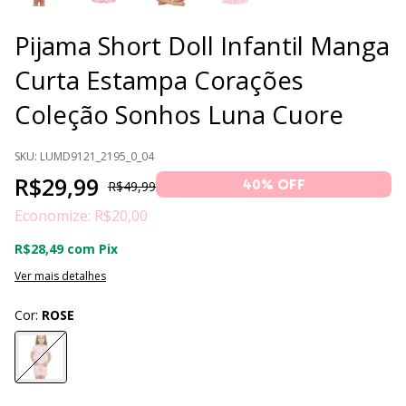
Pijama Short Doll Infantil Manga
Curta Estampa Corações
Coleção Sonhos Luna Cuore
SKU:
LUMD9121_2195_0_04
R$29,99
40
% OFF
R$49,99
Economize:
R$20,00
R$28,49
com
Pix
Ver mais detalhes
Cor:
ROSE