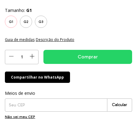
Tamanho:
G1
G1
G2
G3
Guia de medidas
Descrição do Produto
Compartilhar no WhatsApp
Entregas para o CEP:
Alterar CEP
Meios de envio
Calcular
Não sei meu CEP