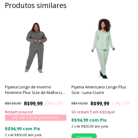
Produtos similares
Pijama Longo de inverno
Pijama Americano Longo Plus
Feminino Plus Size de Malha Lisa
Size - Luna Cuore
Confort - Victory
R$99,99
R$99,99
29
% OFF
17
% OFF
R$139,99
R$119,99
Restam poucos!
Só restam
5
em estoque!
ATÉ 15% OFF
EM QUANTIDADE
R$94,99
com
Pix
2
x
de
R$50,00
sem juros
R$94,99
com
Pix
2
x
de
R$50,00
sem juros
Comprar