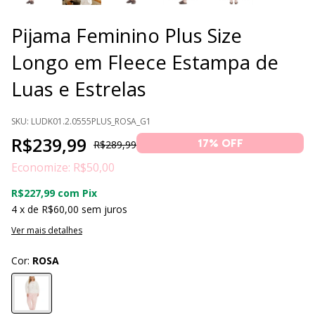
Pijama Feminino Plus Size
Longo em Fleece Estampa de
Luas e Estrelas
SKU:
LUDK01.2.0555PLUS_ROSA_G1
R$239,99
17
% OFF
R$289,99
Economize:
R$50,00
R$227,99
com
Pix
4
x de
R$60,00
sem juros
Ver mais detalhes
Cor:
ROSA