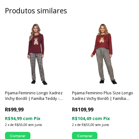
Produtos similares
Pijama Feminino Longo Xadrez
Pijama Feminino Plus Size Longo
Vichy Bordô | Família Teddy -
Xadrez Vichy Bordô | Família
Luna Cuore
Teddy - Luna Cuore
R$99,99
R$109,99
R$94,99
com
Pix
R$104,49
com
Pix
2
x
de
R$50,00
sem juros
2
x
de
R$55,00
sem juros
Comprar
Comprar