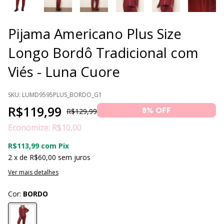
Pijama Americano Plus Size
Longo Bordô Tradicional com
Viés - Luna Cuore
SKU:
LUMD9595PLUS_BORDO_G1
R$119,99
8
% OFF
R$129,99
Economize:
R$10,00
R$113,99
com
Pix
2
x de
R$60,00
sem juros
Ver mais detalhes
Cor:
BORDO