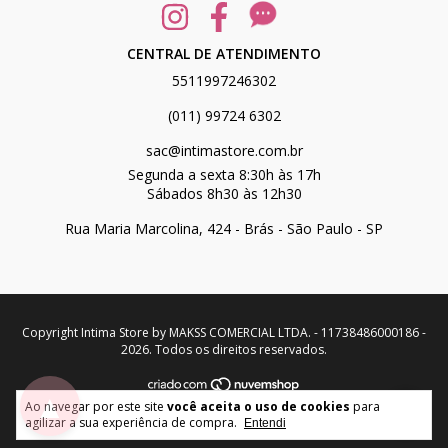
CENTRAL DE ATENDIMENTO
5511997246302
(011) 99724 6302
sac@intimastore.com.br
Segunda a sexta 8:30h às 17h
Sábados 8h30 às 12h30
Rua Maria Marcolina, 424 - Brás - São Paulo - SP
Copyright Intima Store by MAKSS COMERCIAL LTDA. - 11738486000186 -
2026. Todos os direitos reservados.
▲
Ao navegar por este site
você aceita o uso de cookies
para
desenvolvido por:
agilizar a sua experiência de compra.
Entendi