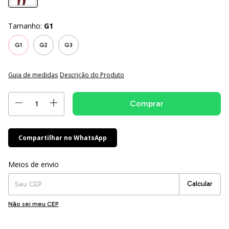
Tamanho:
G1
G1
G2
G3
Guia de medidas
Descrição do Produto
Compartilhar no WhatsApp
Entregas para o CEP:
Alterar CEP
Meios de envio
Calcular
Não sei meu CEP