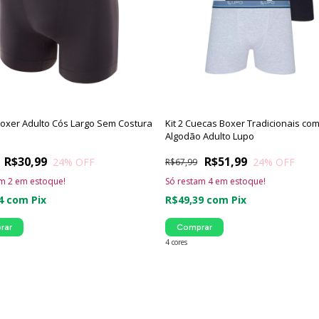
oxer Adulto Cós Largo Sem Costura
Kit 2 Cuecas Boxer Tradicionais co
Algodão Adulto Lupo
R$30,99
R$51,99
24
% OFF
24
% OFF
R$67,99
am
2
em estoque!
Só restam
4
em estoque!
44
com
Pix
R$49,39
com
Pix
rar
Comprar
4 cores