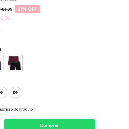
$81,99
27
% OFF
22,00
x
L
G
EG
escrição do Produto