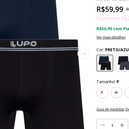
R$59,99
R
Economize:
R$
R$56,99
com
Pi
Ver mais detalhes
Cor:
PRETO/AZU
Tamanho:
P
P
M
Guia de medidas
D