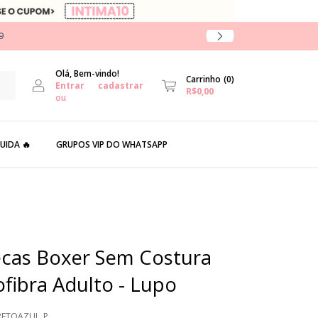
9
Olá, Bem-vindo!
Carrinho
(
0
)
Entrar
cadastrar
R$0,00
ou
UIDA 🔥
GRUPOS VIP DO WHATSAPP
ecas Boxer Sem Costura
fibra Adulto - Lupo
RETOAZUL_P