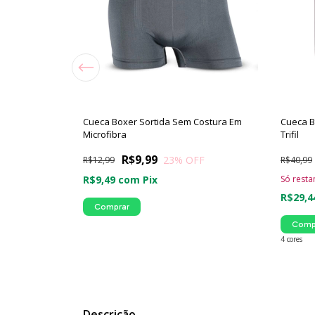
crofibra
Cueca Boxer Sortida Sem Costura Em
Cueca B
Microfibra
Trifil
OFF
R$9,99
23
% OFF
R$12,99
R$40,99
R$9,49
com
Pix
Só rest
R$29,
Comprar
Comp
4 cores
Descrição