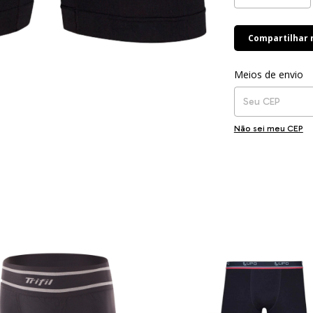
Compartilhar
Entregas para o CEP
Meios de envio
Não sei meu CEP