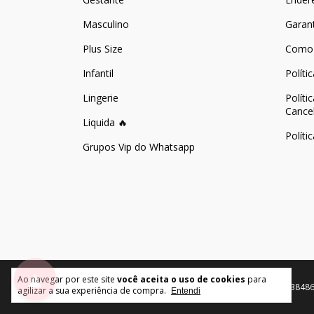
Masculino
Garan
Plus Size
Como
Infantil
Políti
Lingerie
Políti
Cance
Liquida 🔥
Políti
Grupos Vip do Whatsapp
▲
Ao navegar por este site
você aceita o uso de cookies
para
Copyright Intima Store by MAKSS COMERCIAL LTDA. - 11738486
agilizar a sua experiência de compra.
Entendi