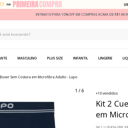
INTIMA10 PARA 10%OFF EM COMPRAS ACIMA DE R$149,9
ANTE
MASCULINO
PLUS SIZE
INFANTIL
LINGERIE
LIQ
 Boxer Sem Costura em Microfibra Adulto - Lupo
1
/
6
+10 vendidos
Kit 2 Cu
em Micro
SKU:
LUP436-088_P