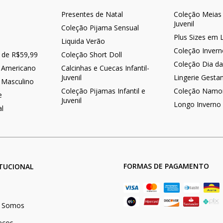
Presentes de Natal
Coleção Meias -
Juvenil
Coleção Pijama Sensual
Plus Sizes em 
Liquida Verão
Coleção Inver
r de R$59,99
Coleção Short Doll
Coleção Dia d
 Americano
Calcinhas e Cuecas Infantil-
Juvenil
Lingerie Gesta
 Masculino
Coleção Pijamas Infantil e
Coleção Namo
e
Juvenil
Longo Inverno
al
FORMAS DE PAGAMENTO
ITUCIONAL
 Somos
eços