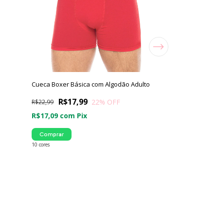
m
Cueca Boxer Básica com Algodão Adulto
Cueca Boxer Mi
Adulto Lupo
R$17,99
22
% OFF
R$22,99
R$39,
R$56,99
R$17,09
com
Pix
Só restam
4
em es
Comprar
R$37,99
com
P
10 cores
Comprar
7 cores