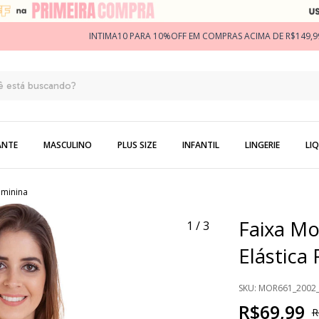
INTIMA10 PARA 10%OFF EM COMPRAS ACIMA DE R$149,9
ANTE
MASCULINO
PLUS SIZE
INFANTIL
LINGERIE
LIQ
eminina
Faixa Mo
1
/
3
Elástica
SKU:
MOR661_2002_
R$69,99
R