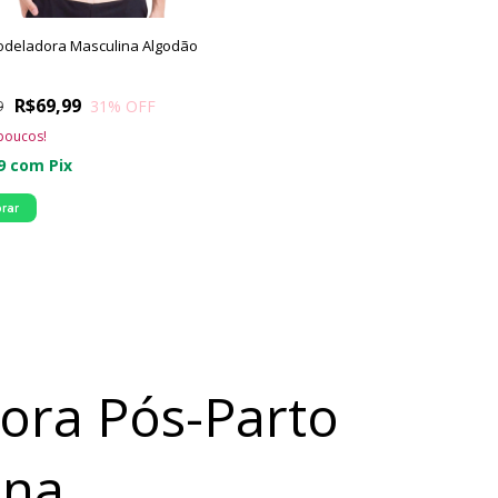
odeladora Masculina Algodão
R$69,99
31
% OFF
9
poucos!
49
com
Pix
rar
ora Pós-Parto
ina