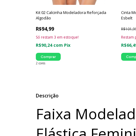
Kit 02 Calcinha Modeladora Reforçada
Cinta M
Algodão
Esbelt
R$94,99
R$101,9
Só restam
3
em estoque!
Restam 
R$90,24
com
Pix
R$66,
Comprar
Comp
2 cores
Descrição
Faixa Modelad
Elástica Femin