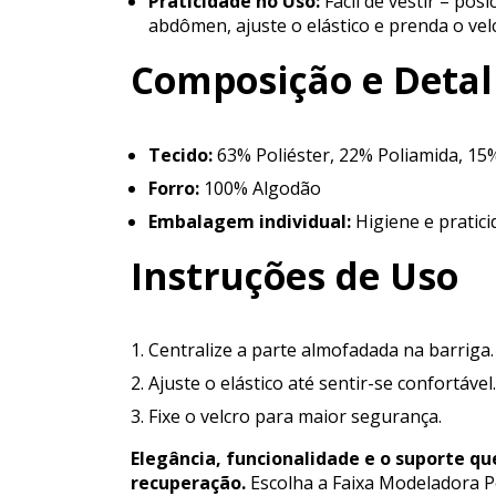
Praticidade no Uso:
Fácil de vestir – pos
abdômen, ajuste o elástico e prenda o velc
Composição e Detal
Tecido:
63% Poliéster, 22% Poliamida, 15
Forro:
100% Algodão
Embalagem individual:
Higiene e pratic
Instruções de Uso
Centralize a parte almofadada na barriga.
Ajuste o elástico até sentir-se confortável.
Fixe o velcro para maior segurança.
Elegância, funcionalidade e o suporte q
recuperação.
Escolha a Faixa Modeladora Pó