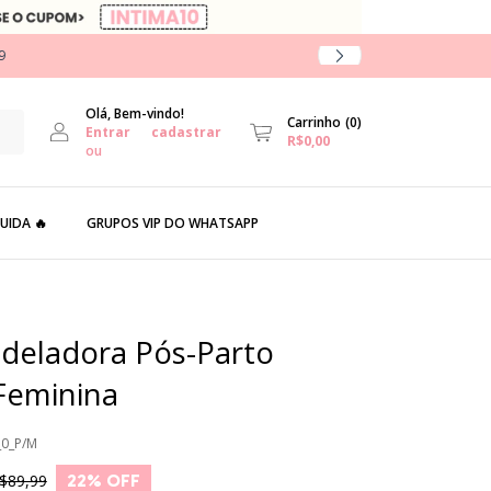
9
Olá, Bem-vindo!
Carrinho
(
0
)
Entrar
cadastrar
R$0,00
ou
UIDA 🔥
GRUPOS VIP DO WHATSAPP
deladora Pós-Parto
 Feminina
0_P/M
$89,99
22
% OFF