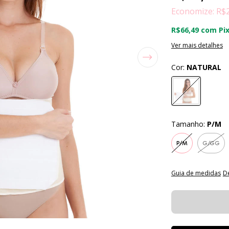
Economize:
R$
R$66,49
com
Pi
Ver mais detalhes
Cor:
NATURAL
Tamanho:
P/M
P/M
G/GG
Guia de medidas
D