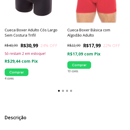
Cueca Boxer Adulto Cós Largo
Cueca Boxer Básica com
Sem Costura Trifil
Algodão Adulto
R$30,99
R$17,99
24
% OFF
22
% OFF
R$40,99
R$22,99
Só restam
2
em estoque!
R$17,09
com
Pix
R$29,44
com
Pix
Comprar
10 cores
Comprar
4 cores
Descrição