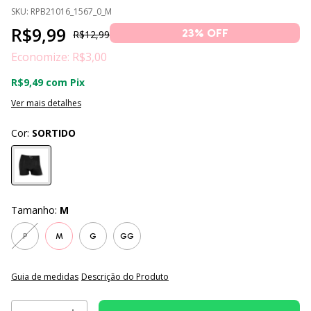
SKU:
RPB21016_1567_0_M
R$9,99
23
% OFF
R$12,99
Economize:
R$3,00
R$9,49
com
Pix
Ver mais detalhes
Cor:
SORTIDO
Tamanho:
M
P
M
G
GG
Guia de medidas
Descrição do Produto