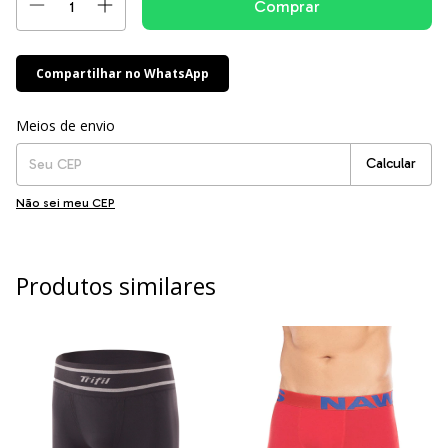
Compartilhar no WhatsApp
Entregas para o CEP:
Alterar CEP
Meios de envio
Calcular
Não sei meu CEP
Produtos similares