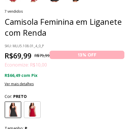
7 vendidos
Camisola Feminina em Liganete
com Renda
SKU:
MLU5.108.01_4_0_P
R$69,99
13
% OFF
R$79,99
Economize:
R$10,00
R$66,49
com
Pix
Ver mais detalhes
Cor:
PRETO
Tamanho:
P