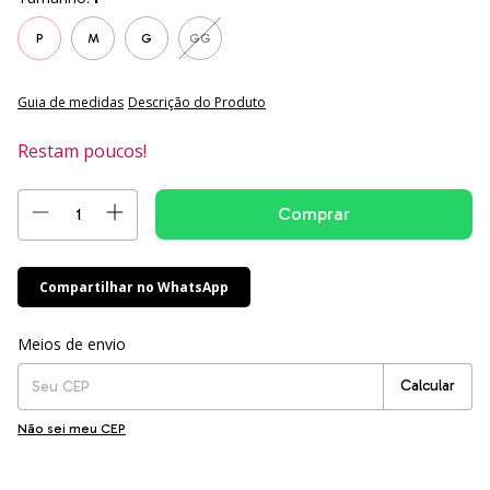
P
M
G
GG
Guia de medidas
Descrição do Produto
Restam poucos!
Compartilhar no WhatsApp
Entregas para o CEP:
Alterar CEP
Meios de envio
Calcular
Não sei meu CEP