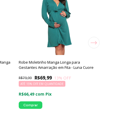
Manga
Robe Moletinho Manga Longa para
Camisola Aberta
Gestantes Amarração em Fita - Luna Cuore
Luna Cuore
R$69,99
R$69,
13
% OFF
R$79,99
R$89,99
ATÉ 15% OFF
EM QUANTIDADE
R$66,49
com
P
R$66,49
com
Pix
Comprar
Comprar