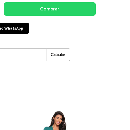
 no WhatsApp
:
Alterar CEP
Calcular