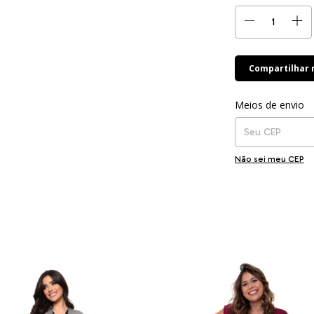
Compartilhar
Entregas para o CEP
Meios de envio
Não sei meu CEP