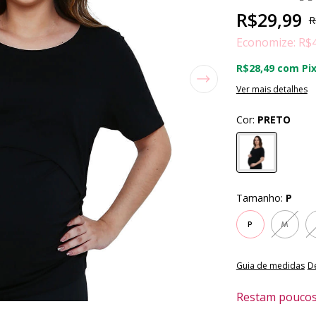
R$29,99
R
Economize:
R$
R$28,49
com
Pi
Ver mais detalhes
Cor:
PRETO
Tamanho:
P
P
M
Guia de medidas
D
Restam poucos