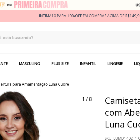
INTIMA10 PARA 10%OFF EM COMPRAS ACIMA DE R$149,9
ANTE
MASCULINO
PLUS SIZE
INFANTIL
LINGERIE
LIQ
bertura para Amamentação Luna Cuore
Camiseta
1
/
8
com Abe
Luna Cu
SKU:
LUMD1402_4_0