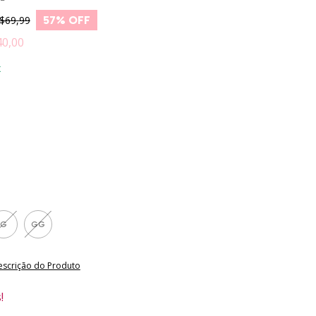
$69,99
57
% OFF
40,00
x
G
GG
escrição do Produto
!