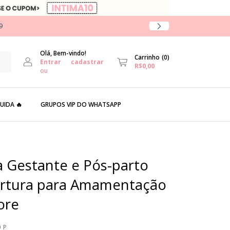
9
Olá, Bem-vindo!
Carrinho
(
0
)
Entrar
cadastrar
R$0,00
ou
UIDA 🔥
GRUPOS VIP DO WHATSAPP
 Gestante e Pós-parto
rtura para Amamentação
ore
_P