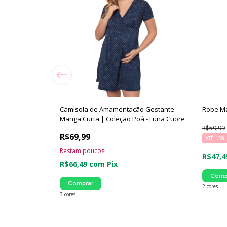
tação com Robe
Camisola de Amamentação Gestante
Robe Ma
Manga Curta | Coleção Poá - Luna Cuore
R$59,99
R$69,99
(11)
ATÉ 15%
 OFF
Restam poucos!
R$47,
R$66,49
com
Pix
Comp
Comprar
2 cores
3 cores