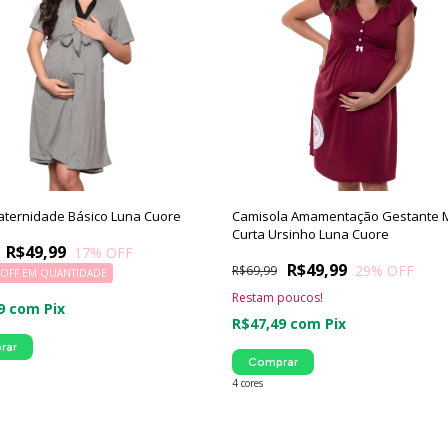
ternidade Básico Luna Cuore
Camisola Amamentação Gestante 
Curta Ursinho Luna Cuore
R$49,99
17
% OFF
R$49,99
29
% OFF
R$69,99
 OFF
EM QUANTIDADE
Restam poucos!
49
com
Pix
R$47,49
com
Pix
rar
Comprar
4 cores