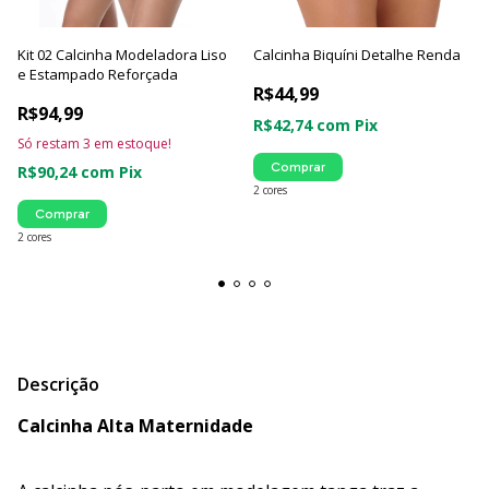
Kit 02 Calcinha Modeladora Liso
Calcinha Biquíni Detalhe Renda
e Estampado Reforçada
R$44,99
R$94,99
R$42,74
com
Pix
Só restam
3
em estoque!
Comprar
R$90,24
com
Pix
2 cores
Comprar
2 cores
Descrição
Calcinha Alta Maternidade