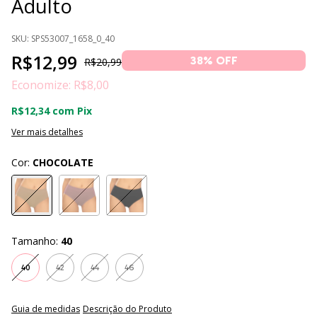
Adulto
SKU:
SPS53007_1658_0_40
R$12,99
38
% OFF
R$20,99
Economize:
R$8,00
R$12,34
com
Pix
Ver mais detalhes
Cor:
CHOCOLATE
Tamanho:
40
40
42
44
46
Guia de medidas
Descrição do Produto