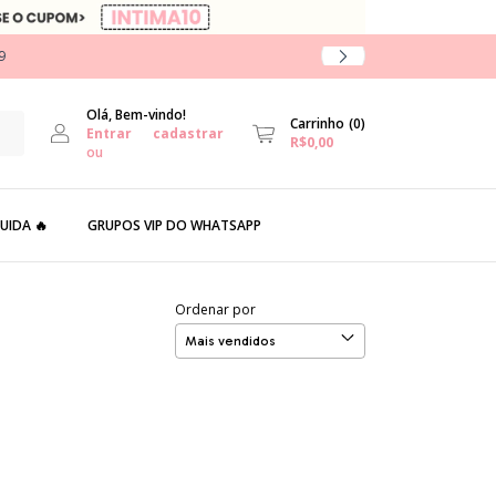
9
Olá, Bem-vindo!
Carrinho
(
0
)
Entrar
cadastrar
R$0,00
ou
UIDA 🔥
GRUPOS VIP DO WHATSAPP
Ordenar por