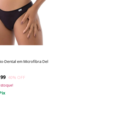
Fio-Dental em Microfibra Del
,99
40
% OFF
stoque!
Pix