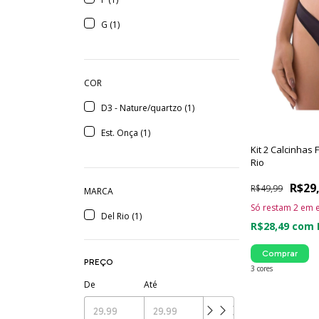
G (1)
COR
D3 - Nature/quartzo (1)
Est. Onça (1)
Kit 2 Calcinhas 
Rio
R$29
R$49,99
MARCA
Só restam
2
em e
Del Rio (1)
R$28,49
com
Comprar
PREÇO
3 cores
De
Até