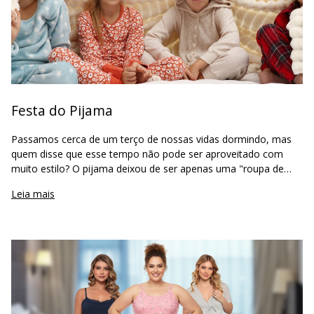
Festa do Pijama
Passamos cerca de um terço de nossas vidas dormindo, mas
quem disse que esse tempo não pode ser aproveitado com
muito estilo? O pijama deixou de ser apenas uma "roupa de
dormir" para se tornar o protagonista de momentos especiais.
Leia mais
Seja para uma tarde