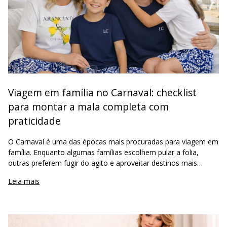
Viagem em família no Carnaval: checklist
para montar a mala completa com
praticidade
O Carnaval é uma das épocas mais procuradas para viagem em
família. Enquanto algumas famílias escolhem pular a folia,
outras preferem fugir do agito e aproveitar destinos mais
tranquilos. Independentemente do destino, um ponto é comum:
Leia mais
a organização