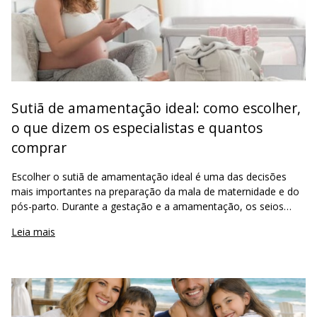
Sutiã de amamentação ideal: como escolher,
o que dizem os especialistas e quantos
comprar
Escolher o sutiã de amamentação ideal é uma das decisões
mais importantes na preparação da mala de maternidade e do
pós-parto. Durante a gestação e a amamentação, os seios
passam por mudanças intensas de volume, sensibilidade e
Leia mais
peso, o que exige uma