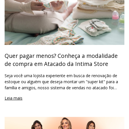
Quer pagar menos? Conheça a modalidade
de compra em Atacado da Intima Store
Seja você uma lojista experiente em busca de renovação de
estoque ou alguém que deseja montar um "super kit" para a
família e amigos, nosso sistema de vendas no atacado foi
desenhado para oferecer a melhor margem de lucro e a maior
Leia mais
variedade do merca