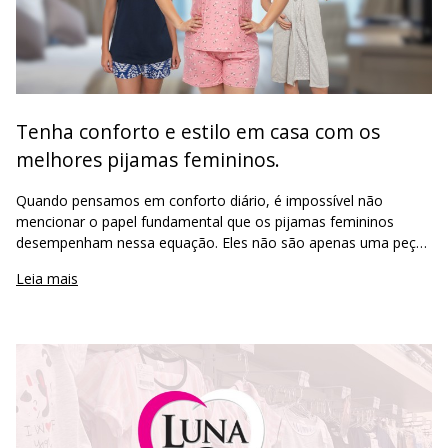
Tenha conforto e estilo em casa com os
melhores pijamas femininos.
Quando pensamos em conforto diário, é impossível não
mencionar o papel fundamental que os pijamas femininos
desempenham nessa equação. Eles não são apenas uma peça
de roupa para dormir, mas sim um símbolo de aconchego e
Leia mais
bem-estar. Após um longo dia d