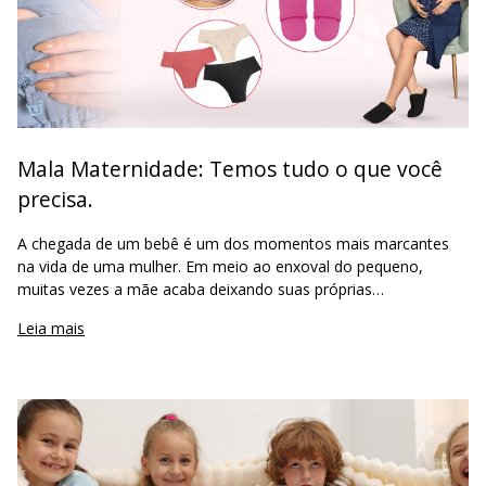
Mala Maternidade: Temos tudo o que você
precisa.
A chegada de um bebê é um dos momentos mais marcantes
na vida de uma mulher. Em meio ao enxoval do pequeno,
muitas vezes a mãe acaba deixando suas próprias
necessidades em segundo plano. No entanto, a mala
Leia mais
maternidade da mamãe é fundamental para gara