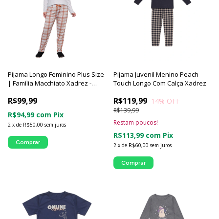
Pijama Longo Feminino Plus Size
Pijama Juvenil Menino Peach
| Família Macchiato Xadrez -
Touch Longo Com Calça Xadrez
Luna Cuore
R$99,99
R$119,99
14
% OFF
R$139,99
R$94,99
com
Pix
Restam poucos!
2
x
de
R$50,00
sem juros
R$113,99
com
Pix
Comprar
2
x
de
R$60,00
sem juros
Comprar