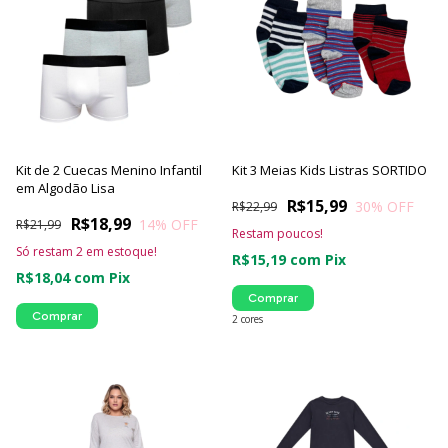
Kit de 2 Cuecas Menino Infantil
Kit 3 Meias Kids Listras SORTIDO
em Algodão Lisa
R$15,99
30
% OFF
R$22,99
R$18,99
14
% OFF
R$21,99
Restam poucos!
Só restam
2
em estoque!
R$15,19
com
Pix
R$18,04
com
Pix
Comprar
Comprar
2 cores