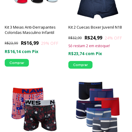
Kit 3 Meias Anti-Derrapantes
Kit 2 Cuecas Boxer Juvenil N18
Coloridas Masculino Infantil
R$24,99
24
% OFF
R$32,99
R$16,99
29
% OFF
R$23,99
Só restam
2
em estoque!
R$16,14
com
Pix
R$23,74
com
Pix
Comprar
Comprar