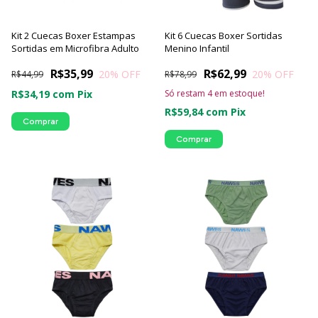
Kit 2 Cuecas Boxer Estampas
Kit 6 Cuecas Boxer Sortidas
Sortidas em Microfibra Adulto
Menino Infantil
R$35,99
R$62,99
20
% OFF
20
% OFF
R$44,99
R$78,99
R$34,19
com
Pix
Só restam
4
em estoque!
R$59,84
com
Pix
Comprar
Comprar