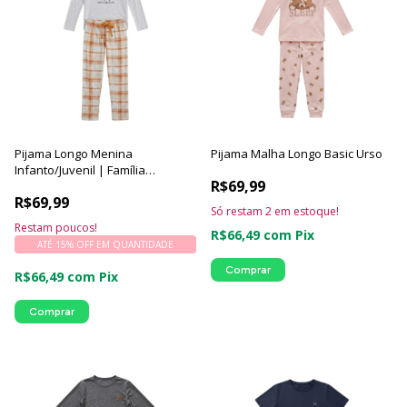
Pijama Longo Menina
Pijama Malha Longo Basic Urso
Infanto/Juvenil | Família
R$69,99
Macchiato Xadrez - Luna Cuore
R$69,99
Só restam
2
em estoque!
Restam poucos!
R$66,49
com
Pix
ATÉ 15% OFF
EM QUANTIDADE
Comprar
R$66,49
com
Pix
Comprar