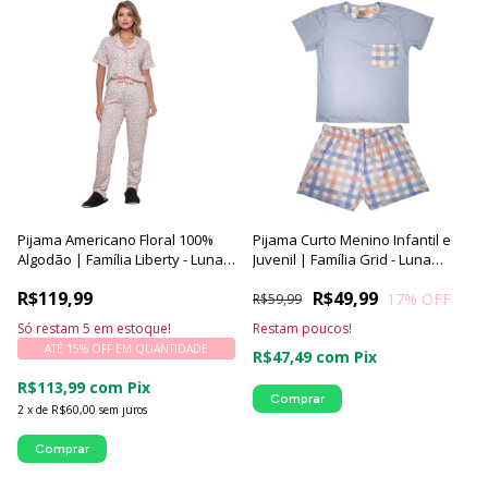
Pijama Americano Floral 100%
Pijama Curto Menino Infantil e
Algodão | Família Liberty - Luna
Juvenil | Família Grid - Luna
Cuore
Cuore
R$119,99
R$49,99
17
% OFF
R$59,99
Só restam
5
em estoque!
Restam poucos!
ATÉ 15% OFF
EM QUANTIDADE
R$47,49
com
Pix
R$113,99
com
Pix
Comprar
2
x
de
R$60,00
sem juros
Comprar