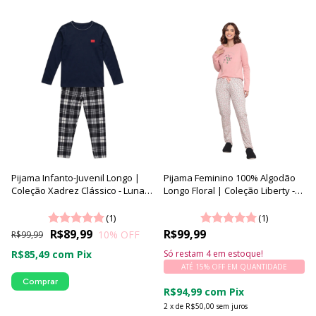
Pijama Infanto-Juvenil Longo |
Pijama Feminino 100% Algodão
Coleção Xadrez Clássico - Luna
Longo Floral | Coleção Liberty -
Cuore
Luna Cuore
(1)
(1)
R$89,99
R$99,99
10
% OFF
R$99,99
R$85,49
com
Pix
Só restam
4
em estoque!
ATÉ 15% OFF
EM QUANTIDADE
Comprar
R$94,99
com
Pix
2
x
de
R$50,00
sem juros