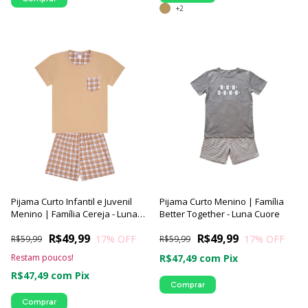
+2
Pijama Curto Infantil e Juvenil
Pijama Curto Menino | Família
Menino | Família Cereja - Luna
Better Together - Luna Cuore
Cuore
R$49,99
R$49,99
17
% OFF
17
% OFF
R$59,99
R$59,99
Restam poucos!
R$47,49
com
Pix
R$47,49
com
Pix
Comprar
Comprar