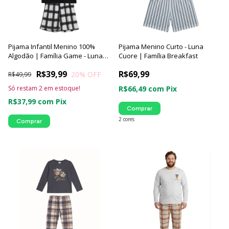
Pijama Infantil Menino 100%
Pijama Menino Curto - Luna
Algodão | Família Game - Luna
Cuore | Família Breakfast
Cuore
R$39,99
R$69,99
20
% OFF
R$49,99
Só restam
2
em estoque!
R$66,49
com
Pix
R$37,99
com
Pix
Comprar
2 cores
Comprar