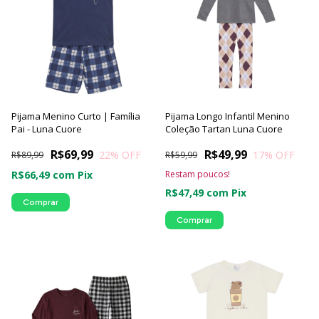
Pijama Menino Curto | Família
Pijama Longo Infantil Menino
Pai - Luna Cuore
Coleção Tartan Luna Cuore
R$69,99
R$49,99
22
% OFF
17
% OFF
R$89,99
R$59,99
R$66,49
com
Pix
Restam poucos!
R$47,49
com
Pix
Comprar
Comprar