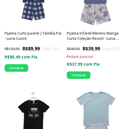
Pijama Curto Juvenil | Família Pai
Pijama Infantil Menino Manga
- Luna Cuore
Curta Coleção Resort - Luna
Cuore
R$89,99
R$39,99
18
% OFF
20
% OFF
R$109,99
R$49,99
R$85,49
com
Pix
Restam poucos!
R$37,99
com
Pix
Comprar
Comprar