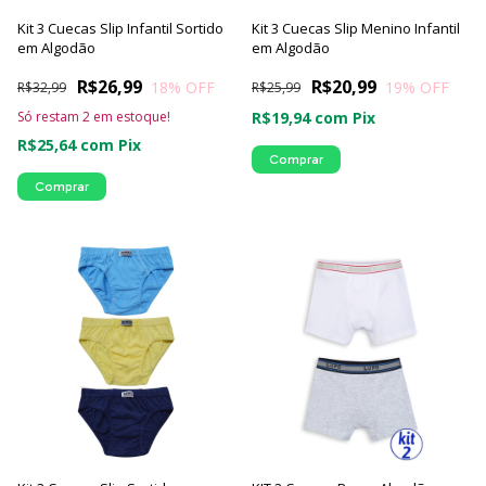
Kit 3 Cuecas Slip Infantil Sortido
Kit 3 Cuecas Slip Menino Infantil
em Algodão
em Algodão
R$26,99
R$20,99
18
% OFF
19
% OFF
R$32,99
R$25,99
Só restam
2
em estoque!
R$19,94
com
Pix
R$25,64
com
Pix
Comprar
Comprar