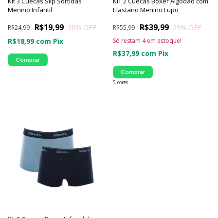
Kit 3 Cuecas Slip Sortidas
KIT 2 Cuecas Boxer Algodão com
Menino Infantil
Elastano Menino Lupo
R$19,99
R$39,99
20
% OFF
29
% OFF
R$24,99
R$55,99
R$18,99
com
Pix
Só restam
4
em estoque!
R$37,99
com
Pix
Comprar
Comprar
5 cores