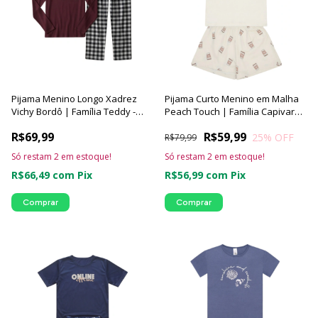
Pijama Menino Longo Xadrez
Pijama Curto Menino em Malha
Vichy Bordô | Família Teddy -
Peach Touch | Família Capivara -
Luna Cuore
Luna Cuore
R$69,99
R$59,99
25
% OFF
R$79,99
Só restam
2
em estoque!
Só restam
2
em estoque!
R$66,49
com
Pix
R$56,99
com
Pix
Comprar
Comprar