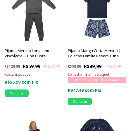
Pijama Menino Longo em
Pijama Manga Curta Menino |
Viscolycra - Luna Cuore
Coleção Família Resort- Luna
Cuore
R$59,99
R$49,99
45
% OFF
17
% OFF
R$109,99
R$59,99
Restam poucos!
Só restam
3
em estoque!
ATÉ 15% OFF
EM QUANTIDADE
R$56,99
com
Pix
R$47,49
com
Pix
Comprar
Comprar