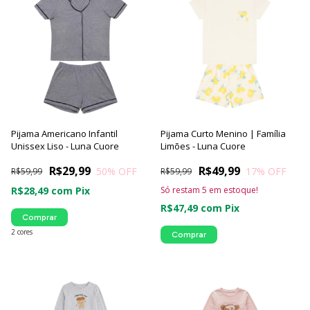
Pijama Americano Infantil
Pijama Curto Menino | Família
Unissex Liso - Luna Cuore
Limões - Luna Cuore
R$29,99
R$49,99
50
% OFF
17
% OFF
R$59,99
R$59,99
R$28,49
com
Pix
Só restam
5
em estoque!
R$47,49
com
Pix
Comprar
2 cores
Comprar