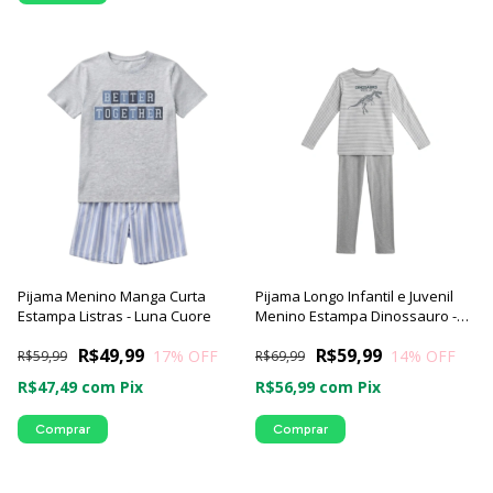
Pijama Menino Manga Curta
Pijama Longo Infantil e Juvenil
Estampa Listras - Luna Cuore
Menino Estampa Dinossauro -
Luna Cuore
R$49,99
R$59,99
17
% OFF
14
% OFF
R$59,99
R$69,99
R$47,49
com
Pix
R$56,99
com
Pix
Comprar
Comprar