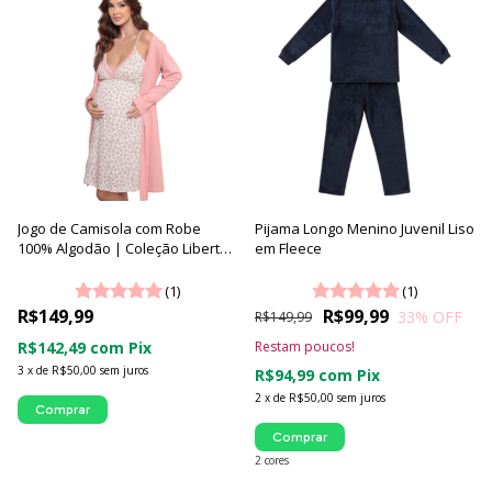
Jogo de Camisola com Robe
Pijama Longo Menino Juvenil Liso
100% Algodão | Coleção Liberty -
em Fleece
Luna Cuore
(1)
(1)
R$149,99
R$99,99
33
% OFF
R$149,99
R$142,49
com
Pix
Restam poucos!
3
x
de
R$50,00
sem juros
R$94,99
com
Pix
2
x
de
R$50,00
sem juros
Comprar
Comprar
2 cores