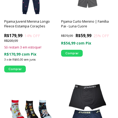
Pijama Juvenil Menina Longo
Pijama Curto Menino | Família
Fleece Estampa Corações
Pai - Luna Cuore
R$179,99
R$59,99
14
% OFF
25
% OFF
R$79,99
R$209,99
R$56,99
com
Pix
Só restam
3
em estoque!
Comprar
R$170,99
com
Pix
3
x
de
R$60,00
sem juros
Comprar