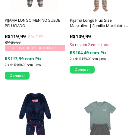
PIJAMA LONGO MENINO SUEDE
Pijama Longo Plus Size
PELUCIADO
Masculino | Família Macchiato
Xadrez - Luna Cuore
R$119,99
R$109,99
8
% OFF
R$129,99
Só restam
2
em estoque!
ATÉ 15% OFF
EM QUANTIDADE
R$104,49
com
Pix
R$113,99
com
Pix
2
x
de
R$55,00
sem juros
2
x
de
R$60,00
sem juros
Comprar
Comprar