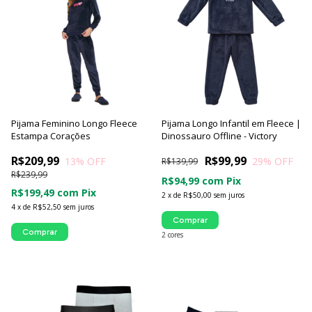
Pijama Feminino Longo Fleece
Pijama Longo Infantil em Fleece |
Estampa Corações
Dinossauro Offline - Victory
R$209,99
R$99,99
13
% OFF
29
% OFF
R$139,99
R$239,99
R$94,99
com
Pix
R$199,49
com
Pix
2
x
de
R$50,00
sem juros
4
x
de
R$52,50
sem juros
Comprar
Comprar
2 cores