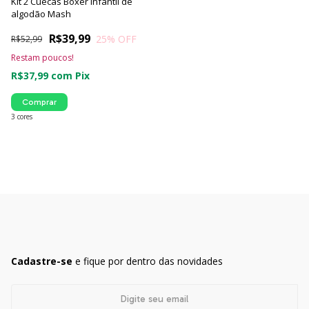
Kit 2 Cuecas Boxer Infantil de
algodão Mash
R$39,99
25
% OFF
R$52,99
Restam poucos!
R$37,99
com
Pix
Comprar
3 cores
Cadastre-se
e fique por dentro das novidades