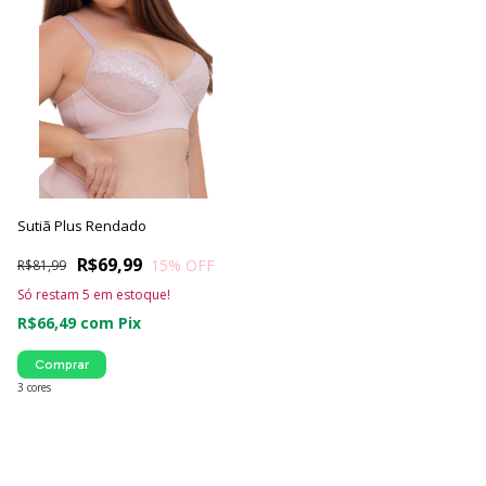
Sutiã Plus Rendado
R$69,99
15
% OFF
R$81,99
Só restam
5
em estoque!
R$66,49
com
Pix
Comprar
3 cores