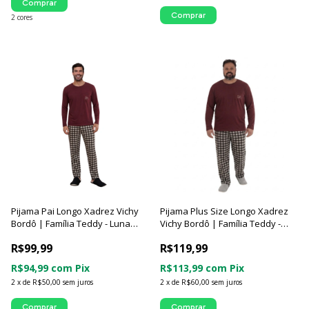
Comprar
Comprar
2 cores
Pijama Pai Longo Xadrez Vichy
Pijama Plus Size Longo Xadrez
Bordô | Família Teddy - Luna
Vichy Bordô | Família Teddy -
Cuore
Luna Cuore
R$99,99
R$119,99
R$94,99
com
Pix
R$113,99
com
Pix
2
x
de
R$50,00
sem juros
2
x
de
R$60,00
sem juros
Comprar
Comprar