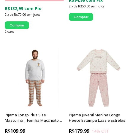
R$94,99
com
Pix
2
x
de
R$50,00
sem juros
R$132,99
com
Pix
2
x
de
R$70,00
sem juros
Comprar
Comprar
2 cores
Pijama Longo Plus Size
Pijama Juvenil Menina Longo
Masculino | Família Macchiato
Fleece Estampa Luas e Estrelas
Xadrez - Luna Cuore
R$109,99
R$179,99
14
% OFF