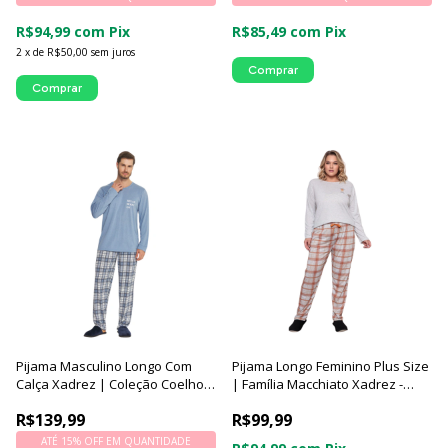
R$94,99
com
Pix
R$85,49
com
Pix
2
x
de
R$50,00
sem juros
Comprar
Comprar
Pijama Masculino Longo Com
Pijama Longo Feminino Plus Size
Calça Xadrez | Coleção Coelho -
| Família Macchiato Xadrez -
Luna Cuore
Luna Cuore
R$139,99
R$99,99
ATÉ 15% OFF
EM QUANTIDADE