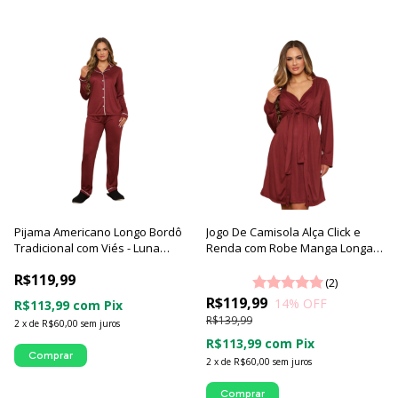
Pijama Americano Longo Bordô
Jogo De Camisola Alça Click e
Tradicional com Viés - Luna
Renda com Robe Manga Longa -
Cuore
Luna Cuore
R$119,99
(2)
R$119,99
14
% OFF
R$113,99
com
Pix
R$139,99
2
x
de
R$60,00
sem juros
R$113,99
com
Pix
Comprar
2
x
de
R$60,00
sem juros
Comprar