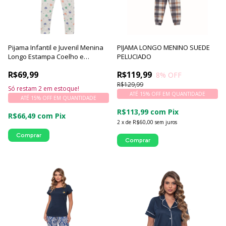
Pijama Infantil e Juvenil Menina
PIJAMA LONGO MENINO SUEDE
Longo Estampa Coelho e
PELUCIADO
Corações - Luna Cuore
R$69,99
R$119,99
8
% OFF
R$129,99
Só restam
2
em estoque!
ATÉ 15% OFF
EM QUANTIDADE
ATÉ 15% OFF
EM QUANTIDADE
R$113,99
com
Pix
R$66,49
com
Pix
2
x
de
R$60,00
sem juros
Comprar
Comprar