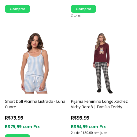
Comprar
Comprar
2 cores
Short Doll Alcinha Listrado - Luna
Pijama Feminino Longo Xadrez
Cuore
Vichy Bordô | Família Teddy -
Luna Cuore
R$79,99
R$99,99
R$75,99
com
Pix
R$94,99
com
Pix
2
x
de
R$50,00
sem juros