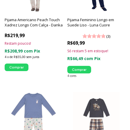
Pijama Americano Peach Touch
Pijama Feminino Longo em
Xadrez Longo Com Calça - Danka
Suede Liso - Luna Cuore
R$219,99
(3)
R$69,99
Restam poucos!
R$208,99
com
Pix
Só restam
5
em estoque!
4
x
de
R$55,00
sem juros
R$66,49
com
Pix
Comprar
Comprar
4 cores