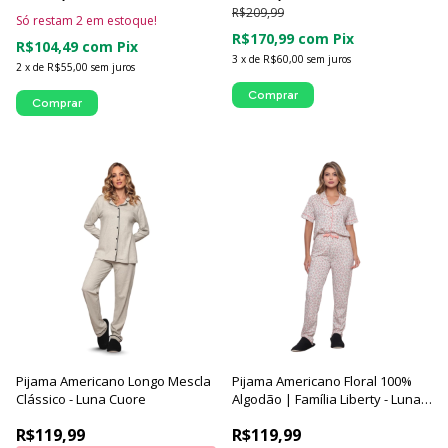
R$209,99
Só restam
2
em estoque!
R$170,99
com
Pix
R$104,49
com
Pix
3
x
de
R$60,00
sem juros
2
x
de
R$55,00
sem juros
Comprar
Comprar
Pijama Americano Longo Mescla
Pijama Americano Floral 100%
Clássico - Luna Cuore
Algodão | Família Liberty - Luna
Cuore
R$119,99
R$119,99