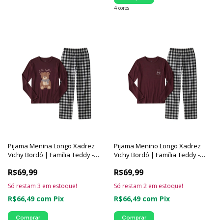
4 cores
Pijama Menina Longo Xadrez
Pijama Menino Longo Xadrez
Vichy Bordô | Família Teddy -
Vichy Bordô | Família Teddy -
Luna Cuore
Luna Cuore
R$69,99
R$69,99
Só restam
3
em estoque!
Só restam
2
em estoque!
R$66,49
com
Pix
R$66,49
com
Pix
Comprar
Comprar