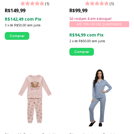
(1)
(1)
R$149,99
R$99,99
R$142,49
com
Pix
Só restam
4
em estoque!
ATÉ 15% OFF
EM QUANTIDADE
3
x
de
R$50,00
sem juros
R$94,99
com
Pix
Comprar
2
x
de
R$50,00
sem juros
Comprar