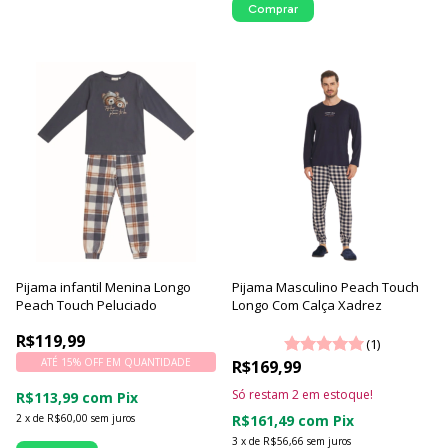
Comprar
Pijama infantil Menina Longo
Pijama Masculino Peach Touch
Peach Touch Peluciado
Longo Com Calça Xadrez
R$119,99
(1)
ATÉ 15% OFF
EM QUANTIDADE
R$169,99
Só restam
2
em estoque!
R$113,99
com
Pix
2
x
de
R$60,00
sem juros
R$161,49
com
Pix
3
x
de
R$56,66
sem juros