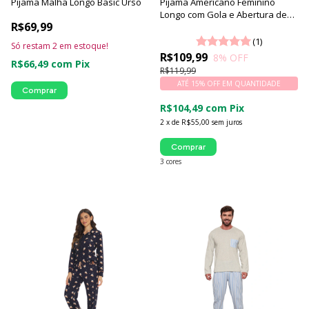
Pijama Malha Longo Basic Urso
Pijama Americano Feminino
Longo com Gola e Abertura de
R$69,99
Botões | Coleção Toque Suave -
Luna Cuore
(1)
Só restam
2
em estoque!
R$109,99
8
% OFF
R$66,49
com
Pix
R$119,99
ATÉ 15% OFF
EM QUANTIDADE
Comprar
R$104,49
com
Pix
2
x
de
R$55,00
sem juros
Comprar
3 cores