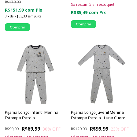
R$179,99
Só restam
5
em estoque!
R$151,99
com
Pix
R$85,49
com
Pix
3
x
de
R$53,33
sem juros
Comprar
Comprar
Pijama Longo Infantil Menina
Pijama Longo Juvenil Menina
Estampa Estrela
Estampa Estrela - Luna Cuore
R$69,99
R$99,99
30
% OFF
23
% OFF
R$99,99
R$129,99