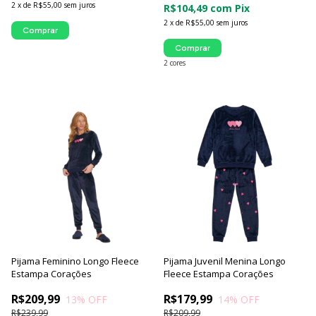
2
x
de
R$55,00
sem juros
R$104,49
com
Pix
2
x
de
R$55,00
sem juros
Comprar
Comprar
2 cores
Pijama Feminino Longo Fleece
Pijama Juvenil Menina Longo
Estampa Corações
Fleece Estampa Corações
R$209,99
R$179,99
13
% OFF
14
% OFF
R$239,99
R$209,99