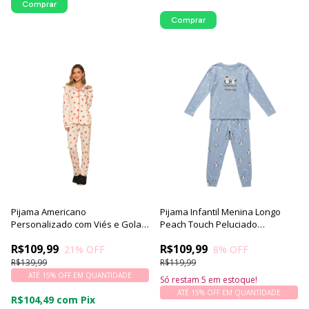
Comprar
Comprar
Pijama Americano
Pijama Infantil Menina Longo
Personalizado com Viés e Gola
Peach Touch Peluciado
Lapela | Corações - Luna Cuore
Floquinho
R$109,99
R$109,99
21
% OFF
8
% OFF
R$139,99
R$119,99
ATÉ 15% OFF
EM QUANTIDADE
Só restam
5
em estoque!
ATÉ 15% OFF
EM QUANTIDADE
R$104,49
com
Pix