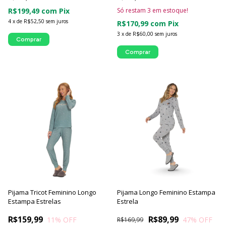
R$199,49
com
Pix
Só restam
3
em estoque!
4
x
de
R$52,50
sem juros
R$170,99
com
Pix
3
x
de
R$60,00
sem juros
Comprar
Comprar
Pijama Tricot Feminino Longo
Pijama Longo Feminino Estampa
Estampa Estrelas
Estrela
R$159,99
R$89,99
11
% OFF
47
% OFF
R$169,99