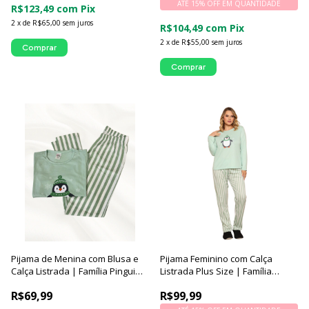
ATÉ 15% OFF
EM QUANTIDADE
R$123,49
com
Pix
2
x
de
R$65,00
sem juros
R$104,49
com
Pix
2
x
de
R$55,00
sem juros
Comprar
Comprar
Pijama de Menina com Blusa e
Pijama Feminino com Calça
Calça Listrada | Família Pinguim -
Listrada Plus Size | Família
Luna Cuore
Pinguim - Luna Cuore
R$69,99
R$99,99