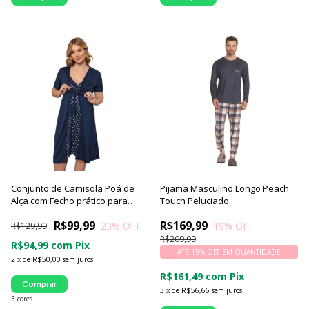
Conjunto de Camisola Poá de
Pijama Masculino Longo Peach
Alça com Fecho prático para
Touch Peluciado
Amamentação com Robe Manga
R$99,99
R$169,99
23
% OFF
19
% OFF
Curta | Família Mamãe
R$129,99
Preparada - Luna Cuore
R$209,99
R$94,99
com
Pix
ATÉ 15% OFF
EM QUANTIDADE
2
x
de
R$50,00
sem juros
R$161,49
com
Pix
Comprar
3
x
de
R$56,66
sem juros
3 cores