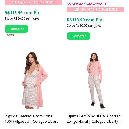
ATÉ 15% OFF
EM QUANTIDADE
Só restam
5
em estoque!
ATÉ 15% OFF
EM QUANTIDADE
R$113,99
com
Pix
2
x
de
R$60,00
sem juros
R$113,99
com
Pix
2
x
de
R$60,00
sem juros
Comprar
2 cores
Comprar
Jogo de Camisola com Robe
Pijama Feminino 100% Algodão
100% Algodão | Coleção Liberty -
Longo Floral | Coleção Liberty -
Luna Cuore
Luna Cuore