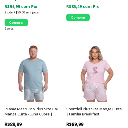
R$94,99
com
Pix
R$85,49
com
Pix
2
x
de
R$50,00
sem juros
Comprar
Comprar
2 cores
Pijama Masculino Plus Size Pai
Shortdoll Plus Size Manga Curta
Manga Curta - Luna Cuore |
| Familia Breakfast
Família Breakfast
R$89,99
R$89,99