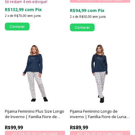
Só restam
4
em estoque!
R$132,99
com
Pix
R$94,99
com
Pix
2
x
de
R$70,00
sem juros
2
x
de
R$50,00
sem juros
Comprar
Comprar
Pijama Feminino Plus Size Longo
Pijama Feminino Longo de
de Inverno | Família Fiore de
inverno | Família Fiore de Luna -
Luna - Luna Cuore
Luna Cuore
R$99,99
R$89,99
ATÉ 15% OFF
EM QUANTIDADE
ATÉ 15% OFF
EM QUANTIDADE