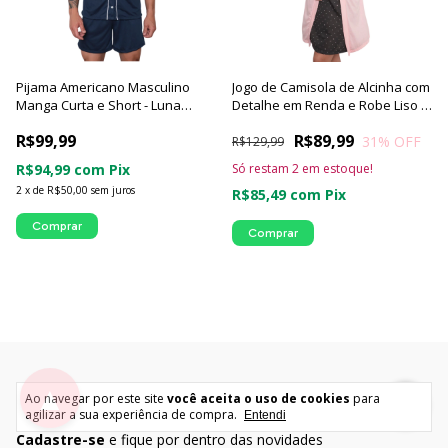
Pijama Americano Masculino
Jogo de Camisola de Alcinha com
Manga Curta e Short - Luna
Detalhe em Renda e Robe Liso |
Cuore
Coleção Poá Coração - Luna
R$99,99
R$89,99
31
% OFF
Cuore
R$129,99
R$94,99
com
Pix
Só restam
2
em estoque!
2
x
de
R$50,00
sem juros
R$85,49
com
Pix
Comprar
Comprar
▲
Ao navegar por este site
você aceita o uso de cookies
para
agilizar a sua experiência de compra.
Entendi
Cadastre-se
e fique por dentro das novidades