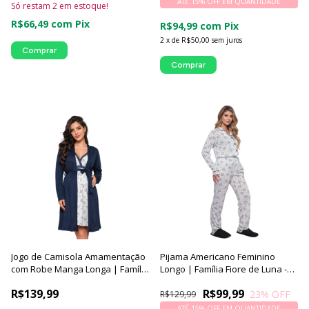
ATÉ 15% OFF
EM QUANTIDADE
Só restam
2
em estoque!
R$66,49
com
Pix
R$94,99
com
Pix
2
x
de
R$50,00
sem juros
Comprar
Comprar
Jogo de Camisola Amamentação
Pijama Americano Feminino
com Robe Manga Longa | Família
Longo | Família Fiore de Luna -
Fiore de Luna - Luna Cuore
Luna Cuore
R$139,99
R$99,99
23
% OFF
R$129,99
ATÉ 15% OFF
EM QUANTIDADE