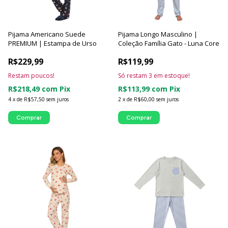
Pijama Americano Suede
Pijama Longo Masculino |
PREMIUM | Estampa de Urso
Coleção Família Gato - Luna Core
R$229,99
R$119,99
Restam poucos!
Só restam
3
em estoque!
R$218,49
com
Pix
R$113,99
com
Pix
4
x
de
R$57,50
sem juros
2
x
de
R$60,00
sem juros
Comprar
Comprar