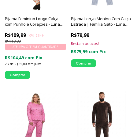
Pijama Feminino Longo Calça
Pijama Longo Menino Com Calça
com Punho e Corações - Luna
Listrada | Família Gato - Luna
Cuore
Cuore
R$109,99
R$79,99
8
% OFF
R$119,99
Restam poucos!
ATÉ 15% OFF
EM QUANTIDADE
R$75,99
com
Pix
R$104,49
com
Pix
Comprar
2
x
de
R$55,00
sem juros
Comprar