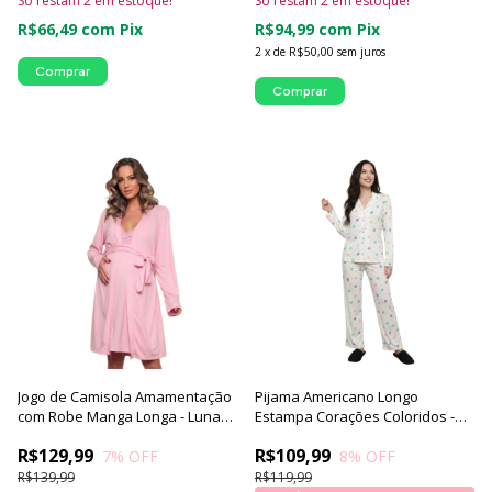
Só restam
2
em estoque!
Só restam
2
em estoque!
R$66,49
com
Pix
R$94,99
com
Pix
2
x
de
R$50,00
sem juros
Comprar
Comprar
Jogo de Camisola Amamentação
Pijama Americano Longo
com Robe Manga Longa - Luna
Estampa Corações Coloridos -
Cuore
Luna Cuore
R$129,99
R$109,99
7
% OFF
8
% OFF
R$139,99
R$119,99