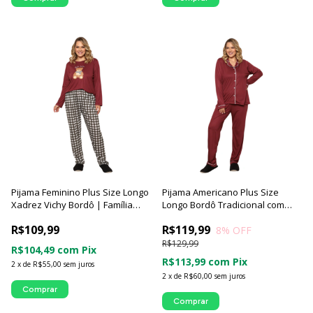
Pijama Feminino Plus Size Longo
Pijama Americano Plus Size
Xadrez Vichy Bordô | Família
Longo Bordô Tradicional com
Teddy - Luna Cuore
Viés - Luna Cuore
R$109,99
R$119,99
8
% OFF
R$129,99
R$104,49
com
Pix
R$113,99
com
Pix
2
x
de
R$55,00
sem juros
2
x
de
R$60,00
sem juros
Comprar
Comprar